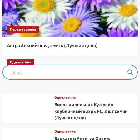
Первые семена
Астра Альпийская, смесь (Лучшая цена)
Однолетние
Остеоспермум Пэшн Роуз, 3 шт семян (Лучшая
цена)
Однолетние
Виола ампельная Кул вейв
клубничный вихрь F1, 3 шт семян
(Лучшая цена)
Однолетние
Бархатцы Антигуа Оранж