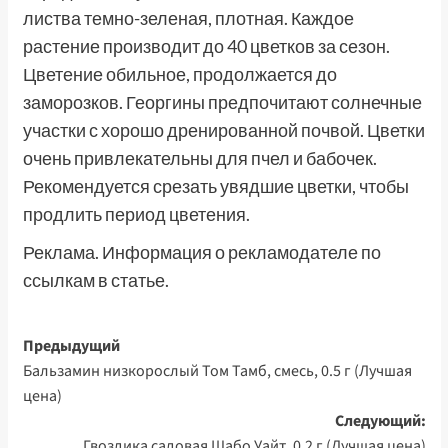
листва темно-зеленая, плотная. Каждое
растение производит до 40 цветков за сезон.
Цветение обильное, продолжается до
заморозков. Георгины предпочитают солнечные
участки с хорошо дренированной почвой. Цветки
очень привлекательны для пчел и бабочек.
Рекомендуется срезать увядшие цветки, чтобы
продлить период цветения.
Реклама. Информация о рекламодателе по
ссылкам в статье.
Навигация
Предыдущий
Бальзамин низкорослый Том Тамб, смесь, 0.5 г (Лучшая
записи
цена)
Следующий:
Гвоздика садовая Шабо Уайт, 0.2 г (Лучшая цена)