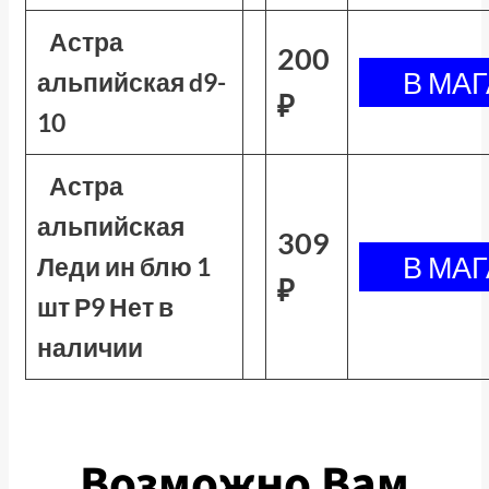
Астра
200
альпийская d9-
₽
10
Астра
альпийская
309
Леди ин блю 1
₽
шт Р9 Нет в
наличии
Возможно Вам