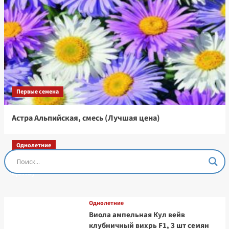
Первые семена
Астра Альпийская, смесь (Лучшая цена)
Однолетние
Остеоспермум Пэшн Роуз, 3 шт семян (Лучшая
цена)
Однолетние
Виола ампельная Кул вейв
клубничный вихрь F1, 3 шт семян