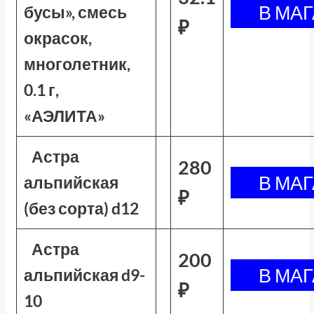
бусы», смесь
₽
окрасок,
многолетник,
0.1 г,
«АЭЛИТА»
Астра
280
альпийская
₽
(без сорта) d12
Астра
200
альпийская d9-
₽
10