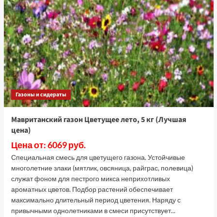
Кроми,
400
г
(Лучшая
цена)
Газоны и сидераты
Мавританский газон Цветущее лето, 5 кг (Лучшая
цена)
Цена от: 6069 руб.
Специальная смесь для цветущего газона. Устойчивые
многолетние злаки (мятлик, овсяница, райграс, полевица)
служат фоном для пестрого микса неприхотливых
ароматных цветов. Подбор растений обеспечивает
максимально длительный период цветения. Наряду с
привычными однолетниками в смеси присутствует...