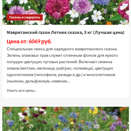
Газоны и сидераты
Мавританский газон Летняя сказка, 5 кг (Лучшая цена)
Цена от: 6069 руб.
Специальная смесь для нарядного мавританского газона.
Зелень злаковых трав служит отличным фоном для яркого
попурри цветущих луговых растений. Включает семена
злаков (мятлик, овсяница, райграс, полевица), цветущих
однолетников (гипсофила, резеда и др.) и многолетников
(льнянка, дельфиниум, нивяник...
Прочитать
Узнать все цены...
больше
о
Мавританский
газон
Летняя
сказка,
5