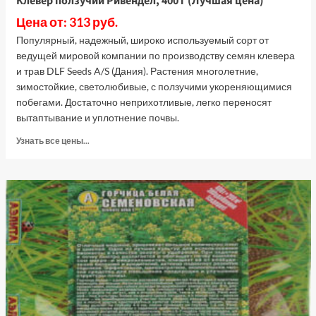
Клевер ползучий Ривендел, 400 г (Лучшая цена)
Цена от: 313 руб.
Популярный, надежный, широко используемый сорт от
ведущей мировой компании по производству семян клевера
и трав DLF Seeds A/S (Дания). Растения многолетние,
зимостойкие, светолюбивые, с ползучими укореняющимися
побегами. Достаточно неприхотливые, легко переносят
вытаптывание и уплотнение почвы.
Прочитать
Узнать все цены...
больше
о
Клевер
ползучий
Ривендел,
400
г
(Лучшая
цена)