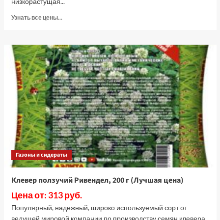
низкорастущая...
Прочитать
Узнать все цены...
больше
о
Клевер
ползучий
Юра,
400
г
(Лучшая
цена)
Газоны и сидераты
Клевер ползучий Ривендел, 200 г (Лучшая цена)
Цена от: 313 руб.
Популярный, надежный, широко используемый сорт от
ведущей мировой компании по производству семян клевера