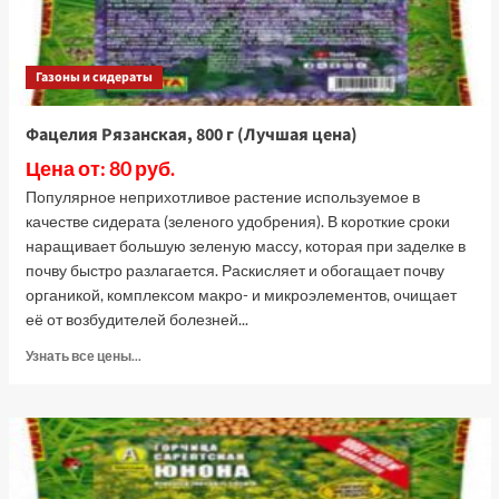
Газоны и сидераты
Фацелия Рязанская, 800 г (Лучшая цена)
Цена от: 80 руб.
Популярное неприхотливое растение используемое в
качестве сидерата (зеленого удобрения). В короткие сроки
наращивает большую зеленую массу, которая при заделке в
почву быстро разлагается. Раскисляет и обогащает почву
органикой, комплексом макро- и микроэлементов, очищает
её от возбудителей болезней...
Прочитать
Узнать все цены...
больше
о
Фацелия
Рязанская,
800
г