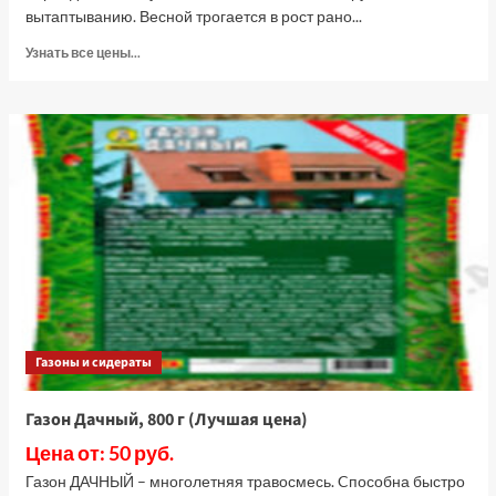
вытаптыванию. Весной трогается в рост рано...
Прочитать
Узнать все цены...
больше
о
Мятлик
луговой
Балин,
400
г
(Лучшая
цена)
Газоны и сидераты
Газон Дачный, 800 г (Лучшая цена)
Цена от: 50 руб.
Газон ДАЧНЫЙ – многолетняя травосмесь. Cпособна быстро