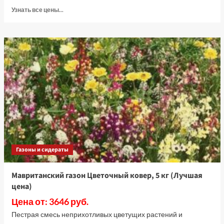
Прочитать
Узнать все цены...
больше
о
Мавританский
газон
Цветущее
лето,
5
кг
(Лучшая
цена)
Газоны и сидераты
Мавританский газон Цветочный ковер, 5 кг (Лучшая
цена)
Цена от: 3646 руб.
Пестрая смесь неприхотливых цветущих растений и