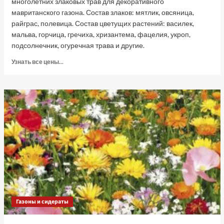
многолетних злаковых трав для декоративного
мавританского газона. Состав злаков: мятлик, овсяница,
райграс, полевица. Состав цветущих растений: василек,
мальва, горчица, гречиха, хризантема, фацелия, укроп,
подсолнечник, огуречная трава и другие.
Прочитать
Узнать все цены...
больше
о
Мавританский
газон
Цветочный
ковер,
5
кг
(Лучшая
цена)
Газоны и сидераты