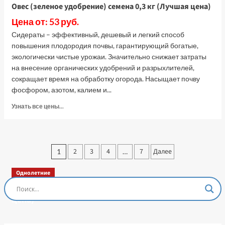
Овес (зеленое удобрение) семена 0,3 кг (Лучшая цена)
Цена от: 53 руб.
Сидераты – эффективный, дешевый и легкий способ
повышения плодородия почвы, гарантирующий богатые,
экологически чистые урожаи. Значительно снижает затраты
на внесение органических удобрений и разрыхлителей,
сокращает время на обработку огорода. Насыщает почву
фосфором, азотом, калием и...
Прочитать
Узнать все цены...
больше
о
Овес
(зеленое
Пагинация
2
3
4
7
Далее
1
…
удобрение)
записей
семена
0,3
Однолетние
кг
Остеоспермум Пэшн Роуз, 3 шт семян (Лучшая
(Лучшая
цена)
цена)