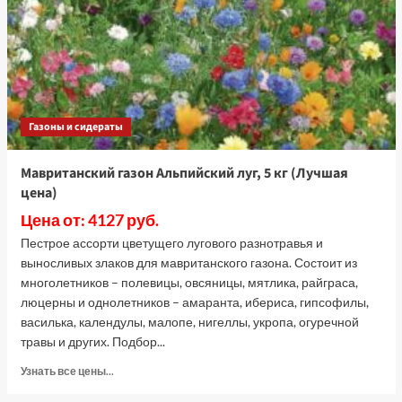
кг
(Лучшая
цена)
Газоны и сидераты
Мавританский газон Альпийский луг, 5 кг (Лучшая
цена)
Цена от: 4127 руб.
Пестрое ассорти цветущего лугового разнотравья и
выносливых злаков для мавританского газона. Состоит из
многолетников – полевицы, овсяницы, мятлика, райграса,
люцерны и однолетников – амаранта, ибериса, гипсофилы,
василька, календулы, малопе, нигеллы, укропа, огуречной
травы и других. Подбор...
Прочитать
Узнать все цены...
больше