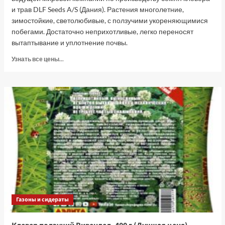
и трав DLF Seeds A/S (Дания). Растения многолетние,
зимостойкие, светолюбивые, с ползучими укореняющимися
побегами. Достаточно неприхотливые, легко переносят
вытаптывание и уплотнение почвы.
Прочитать
Узнать все цены...
больше
о
Клевер
ползучий
Ривендел,
200
г
(Лучшая
цена)
Газоны и сидераты