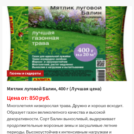
о
Мавританский
газон
Альпийский
луг,
5
кг
(Лучшая
цена)
Газоны и сидераты
Мятлик луговой Балин, 400 г (Лучшая цена)
Цена от: 850 руб.
Многолетняя низкорослая трава. Дружно и хорошо всходит.
Образует газон великолепного качества и высокой
декоративности. Сорт Балин выносливый, выдерживает
продолжительные морозные зимы и засушливые летние
периоды. Высокоустойчив к интенсивным нагрузкам и