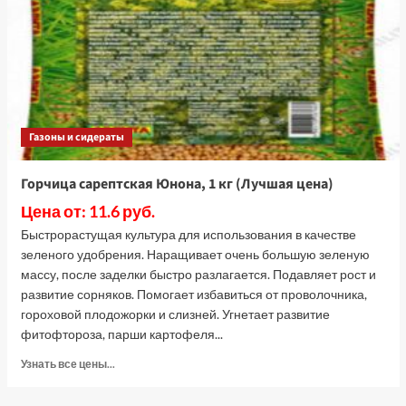
(Лучшая
цена)
Газоны и сидераты
Горчица сарептская Юнона, 1 кг (Лучшая цена)
Цена от: 11.6 руб.
Быстрорастущая культура для использования в качестве
зеленого удобрения. Наращивает очень большую зеленую
массу, после заделки быстро разлагается. Подавляет рост и
развитие сорняков. Помогает избавиться от проволочника,
гороховой плодожорки и слизней. Угнетает развитие
фитофтороза, парши картофеля...
Прочитать
Узнать все цены...
больше
о