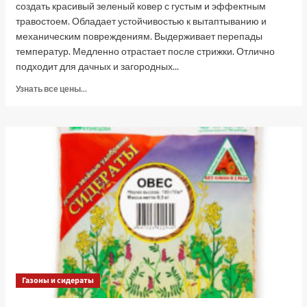
создать красивый зеленый ковер с густым и эффектным
травостоем. Обладает устойчивостью к вытаптыванию и
механическим повреждениям. Выдерживает перепады
температур. Медленно отрастает после стрижки. Отлично
подходит для дачных и загородных...
Прочитать
Узнать все цены...
больше
о
Газон
Дачный,
800
г
(Лучшая
цена)
Газоны и сидераты