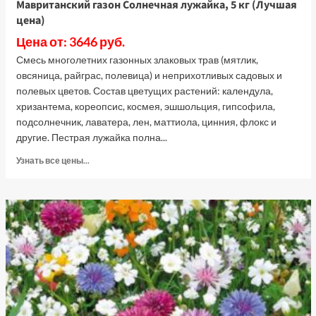
Мавританский газон Солнечная лужайка, 5 кг (Лучшая
цена)
Цена от: 3646 руб.
Смесь многолетних газонных злаковых трав (мятлик,
овсяница, райграс, полевица) и неприхотливых садовых и
полевых цветов. Состав цветущих растений: календула,
хризантема, кореопсис, космея, эшшольция, гипсофила,
подсолнечник, лаватера, лен, маттиола, цинния, флокс и
другие. Пестрая лужайка полна...
Прочитать
Узнать все цены...
больше
о
Мавританский
газон
Солнечная
лужайка,
5
кг
(Лучшая
цена)