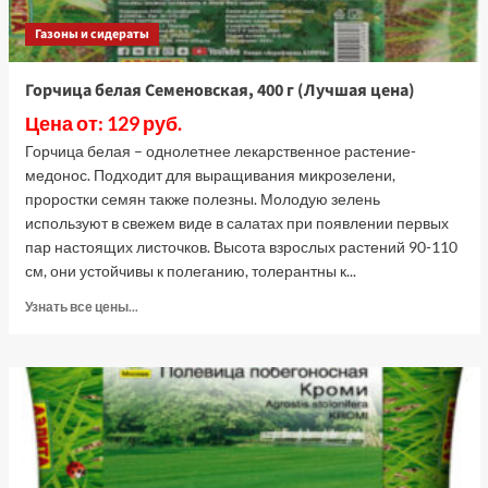
Газоны и сидераты
Горчица белая Семеновская, 400 г (Лучшая цена)
Цена от: 129 руб.
Горчица белая – однолетнее лекарственное растение-
медонос. Подходит для выращивания микрозелени,
проростки семян также полезны. Молодую зелень
используют в свежем виде в салатах при появлении первых
пар настоящих листочков. Высота взрослых растений 90-110
см, они устойчивы к полеганию, толерантны к...
Прочитать
Узнать все цены...
больше
о
Горчица
белая
Семеновская,
400
г
(Лучшая