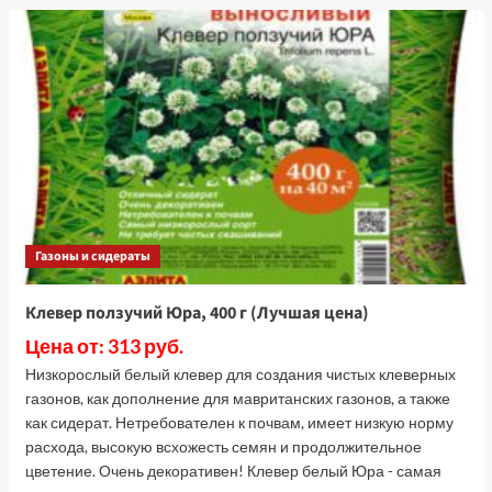
Горчица
сарептская
Юнона,
1
кг
(Лучшая
цена)
Газоны и сидераты
Клевер ползучий Юра, 400 г (Лучшая цена)
Цена от: 313 руб.
Низкорослый белый клевер для создания чистых клеверных
газонов, как дополнение для мавританских газонов, а также
как сидерат. Нетребователен к почвам, имеет низкую норму
расхода, высокую всхожесть семян и продолжительное
цветение. Очень декоративен! Клевер белый Юра - самая