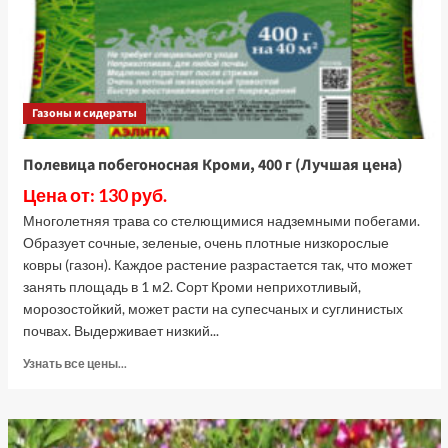
цена)
Газоны и сидераты
Полевица побегоносная Кроми, 400 г (Лучшая цена)
Цена от: 130 руб.
Многолетняя трава со стелющимися надземными побегами.
Образует сочные, зеленые, очень плотные низкорослые
ковры (газон). Каждое растение разрастается так, что может
занять площадь в 1 м2. Сорт Кроми неприхотливый,
морозостойкий, может расти на супесчаных и суглинистых
почвах. Выдерживает низкий...
Прочитать
Узнать все цены...
больше
о
Полевица
побегоносная