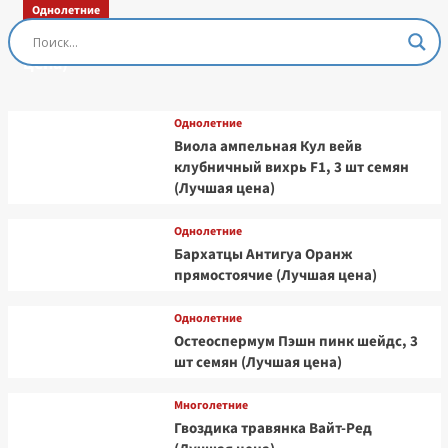
Однолетние
Остеоспермум Пэшн Роуз, 3 шт семян (Лучшая
цена)
Однолетние
Виола ампельная Кул вейв
клубничный вихрь F1, 3 шт семян
(Лучшая цена)
Однолетние
Бархатцы Антигуа Оранж
прямостоячие (Лучшая цена)
Однолетние
Остеоспермум Пэшн пинк шейдс, 3
шт семян (Лучшая цена)
Многолетние
Гвоздика травянка Вайт-Ред