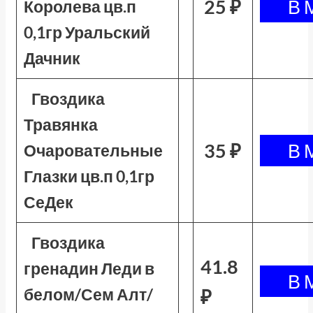
25 ₽
Королева цв.п
0,1гр Уральский
Дачник
Гвоздика
Травянка
35 ₽
Очаровательные
Глазки цв.п 0,1гр
СеДек
Гвоздика
41.8
гренадин Леди в
белом/Сем Алт/
₽