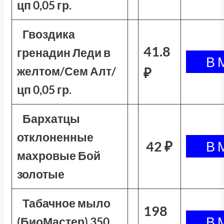
цп 0,05 гр.
Гвоздика
41.8
гренадин Леди в
желтом/Сем Алт/
₽
цп 0,05 гр.
Бархатцы
отклоненные
42 ₽
махровые Бой
золотые
Табачное мыло
198
(БиоМастер) 350