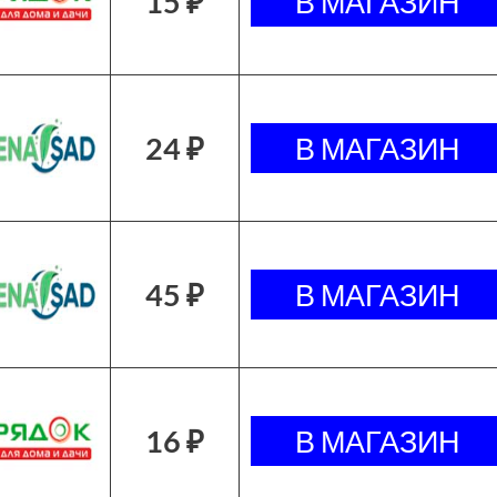
15 ₽
24 ₽
45 ₽
16 ₽