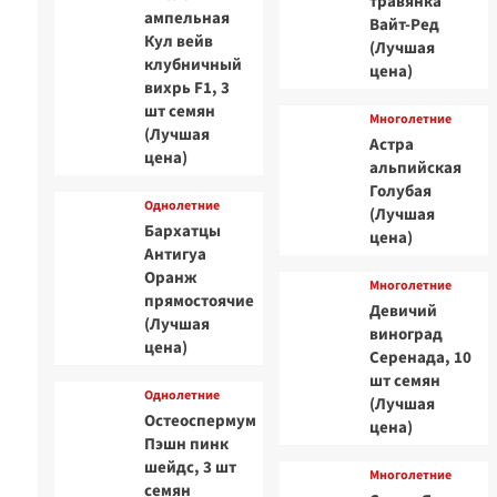
травянка
ампельная
Вайт-Ред
Кул вейв
(Лучшая
клубничный
цена)
вихрь F1, 3
шт семян
Многолетние
(Лучшая
Астра
цена)
альпийская
Голубая
Однолетние
(Лучшая
Бархатцы
цена)
Антигуа
Оранж
Многолетние
прямостоячие
Девичий
(Лучшая
виноград
цена)
Серенада, 10
шт семян
Однолетние
(Лучшая
Остеоспермум
цена)
Пэшн пинк
шейдс, 3 шт
Многолетние
семян