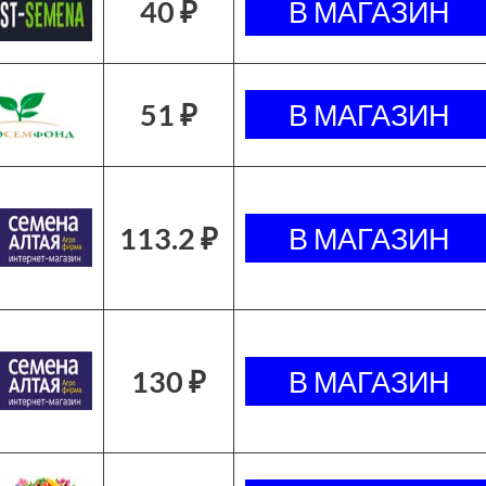
40 ₽
51 ₽
113.2 ₽
130 ₽