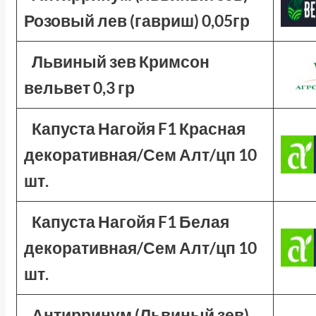
Розовый лев (гавриш) 0,05гр
Львиный зев Кримсон
вельвет 0,3 гр
Капуста Нагойя F1 Красная
декоративная/Сем Алт/цп 10
шт.
Капуста Нагойя F1 Белая
декоративная/Сем Алт/цп 10
шт.
Антирринум (Львиный зев)