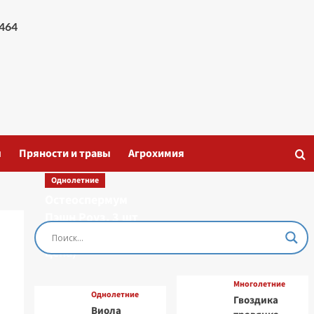
464
ы
Пряности и травы
Агрохимия
Однолетние
Остеоспермум
Пэшн Роуз, 3 шт
семян (Лучшая
цена)
Многолетние
Однолетние
Гвоздика
Виола