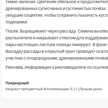
темно-зеленая. Цветение обильное и продолжител
дренированных супесчаных и суглинистых почвах. С
увядшие соцветия, чтобы сохранить пышность куста
подкормки.
Посев. Выращивают через рассаду. Семена высева
распылителя и накрывают стеклом для поддержани
пары настоящих листьев сеянцы пикируют. В фазе
Высадку рассады в открытый грунт проводят со в
участках с плодородными, дренированными почва
Реклама. Информация о рекламодателе по ссылкам
Навигация
Предыдущий
Амарант трехцветный Иллюминация, 0.1 г (Лучшая цена)
записи