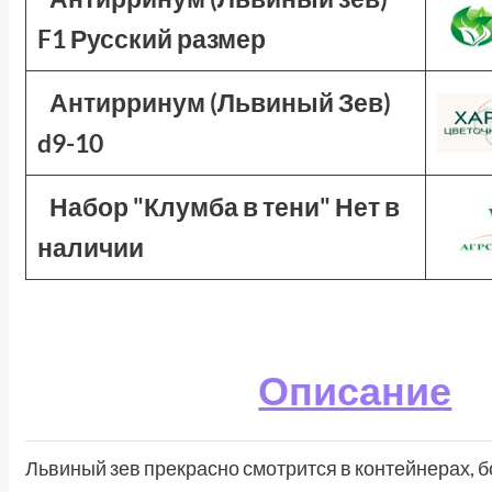
F1 Русский размер
Антирринум (Львиный Зев)
d9-10
Набор "Клумба в тени" Нет в
наличии
Описание
Львиный зев прекрасно смотрится в контейнерах, б