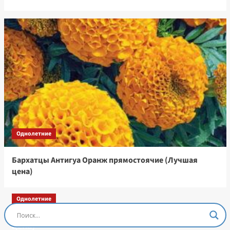
Однолетние
Бархатцы Антигуа Оранж прямостоячие (Лучшая
цена)
Однолетние
Остеоспермум Пэшн Роуз, 3 шт семян (Лучшая
цена)