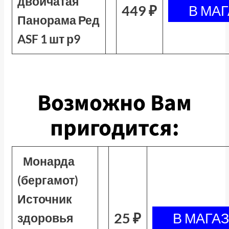
двойчатая
449 ₽
Панорама Ред
ASF 1 шт р9
Возможно Вам
пригодится:
Монарда
(бергамот)
Источник
25 ₽
здоровья