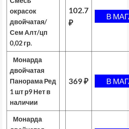
Смесь
102.7
окрасок
двойчатая/
₽
Сем Алт/цп
0,02 гр.
Монарда
двойчатая
369 ₽
Панорама Ред
1 шт р9 Нет в
наличии
Монарда