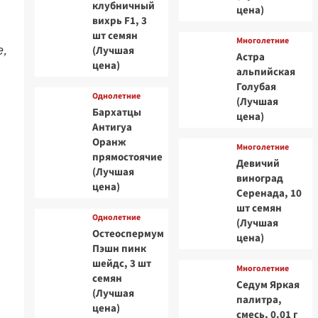
клубничный
цена)
вихрь F1, 3
шт семян
Многолетние
,
(Лучшая
Астра
цена)
альпийская
Голубая
Однолетние
(Лучшая
Бархатцы
цена)
Антигуа
Оранж
Многолетние
прямостоячие
Девичий
(Лучшая
виноград
цена)
Серенада, 10
шт семян
Однолетние
(Лучшая
Остеоспермум
цена)
Пэшн пинк
шейдс, 3 шт
Многолетние
семян
Седум Яркая
(Лучшая
палитра,
цена)
смесь, 0.01 г