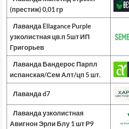
(престиж) 0,01 гр
Лаванда Ellagance Purple
узколистная цв.п 5шт ИП
Григорьев
Лаванда Бандерос Парпл
испанская/Сем Алт/цп 5 шт.
Лаванда d7
Лаванда узколистная
Авигнон Эрли Блу 1 шт Р9