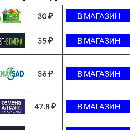
30 ₽
35 ₽
36 ₽
47.8 ₽