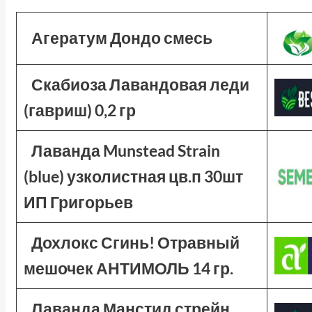
Агератум Дондо смесь
Скабиоза Лавандовая леди
(гавриш) 0,2 гр
Лаванда Munstead Strain
(blue) узколистная цв.п 30шт
ИП Григорьев
Дохлокс Сгинь! Отравный
мешочек АНТИМОЛЬ 14 гр.
Лаванда Манстид стрейн