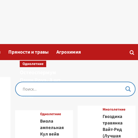
ы
Пряности и травы
Агрохимия
Однолетние
Остеоспермум
Пэшн Роуз, 3 шт
семян (Лучшая
цена)
Многолетние
Однолетние
Гвоздика
Виола
травянка
ампельная
Вайт-Ред
Кул вейв
(Лучшая