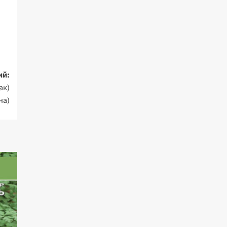
ий:
ак)
на)