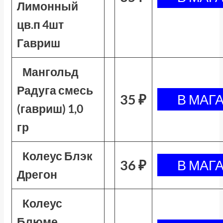
Лимонный
цв.п 4шт
Гавриш
Мангольд
Радуга смесь
35 ₽
(гавриш) 1,0
гр
Колеус Блэк
36 ₽
Дрегон
Колеус
Блюме