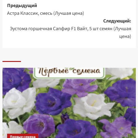
Навигация
Предыдущий
Астра Классик, смесь (Лучшая цена)
записи
Следующий:
Эустома горшечная Сапфир F1 Вайт, 5 шт семян (Лучшая
цена)
Первые семена