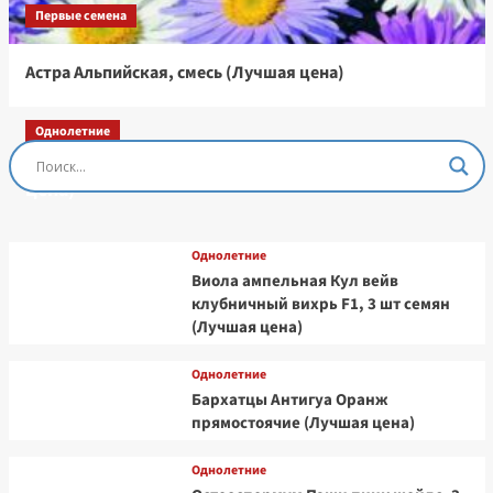
Первые семена
Астра Альпийская, смесь (Лучшая цена)
Однолетние
Остеоспермум Пэшн Роуз, 3 шт семян (Лучшая
цена)
Однолетние
Виола ампельная Кул вейв
клубничный вихрь F1, 3 шт семян
(Лучшая цена)
Однолетние
Бархатцы Антигуа Оранж
прямостоячие (Лучшая цена)
Однолетние