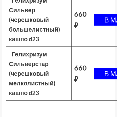
Гелихризум
Сильвер
660
(черешковый
₽
большелистный)
кашпо d23
Гелихризум
Сильверстар
660
(черешковый
₽
мелколистный)
кашпо d23