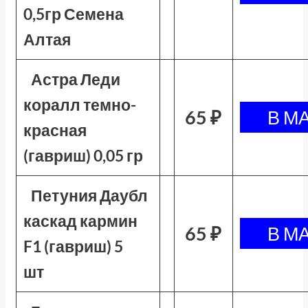
0,5гр Семена
Алтая
Астра Леди
коралл темно-
65 ₽
красная
(гавриш) 0,05 гр
Петуния Даубл
каскад кармин
65 ₽
F1 (гавриш) 5
шт