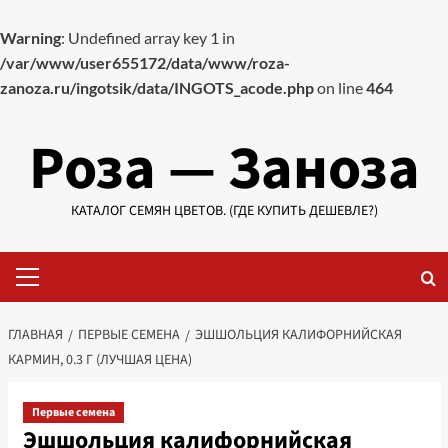
Warning
: Undefined array key 1 in
/var/www/user655172/data/www/roza-
zanoza.ru/ingotsik/data/INGOTS_acode.php
on line
464
Перейти
Роза — Заноза
к
содержимому
КАТАЛОГ СЕМЯН ЦВЕТОВ. (ГДЕ КУПИТЬ ДЕШЕВЛЕ?)
Основное
меню
ГЛАВНАЯ
ПЕРВЫЕ СЕМЕНА
ЭШШОЛЬЦИЯ КАЛИФОРНИЙСКАЯ
КАРМИН, 0.3 Г (ЛУЧШАЯ ЦЕНА)
Первые семена
Эшшольция калифорнийская