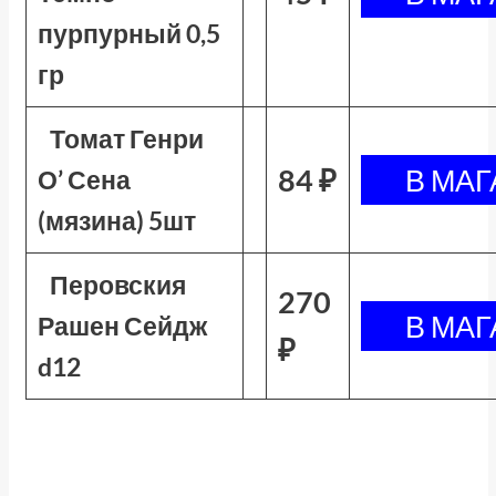
пурпурный 0,5
гр
Томат Генри
84 ₽
О’ Сена
(мязина) 5шт
Перовския
270
Рашен Сейдж
₽
d12