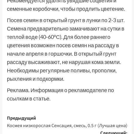
Рекомендуется удалять увядшие соцветия и
семенные коробочки, чтобы продлить цветение.
Посев семян в открытый грунт в лунки по 2-3 шт.
Семена предварительно замачивают на сутки в
теплой воде (40-60°С). Для более раннего
цветения возможен посев семян на рассаду в
начале апреля в горшочки. В открытый грунт
рассаду высаживают, не нарушая кома земли.
Необходимы регулярные поливы, прополки,
рыхления и подкормки.
Реклама. Информация о рекламодателе по
ссылкам в статье.
Навигация
Предыдущий
Космея низкорослая Сенсация, смесь, 0.5 г (Лучшая цена)
записи
Следующий: