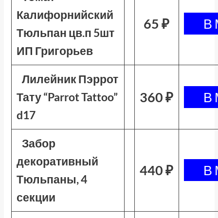
Калифорнийский
65 ₽
Тюльпан цв.п 5шт
ИП Григорьев
Лилейник Пэррот
360 ₽
Тату “Parrot Tattoo”
d17
Забор
декоративный
440 ₽
Тюльпаны, 4
секции