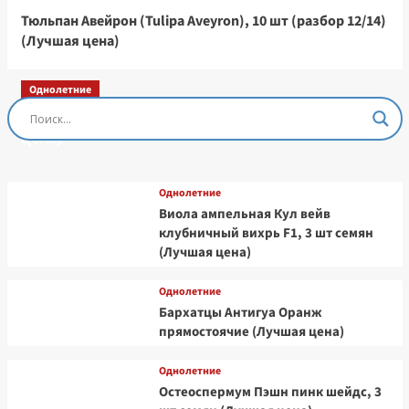
Тюльпан Авейрон (Tulipa Aveyron), 10 шт (разбор 12/14)
(Лучшая цена)
Однолетние
Остеоспермум Пэшн Роуз, 3 шт семян (Лучшая
цена)
Однолетние
Виола ампельная Кул вейв
клубничный вихрь F1, 3 шт семян
(Лучшая цена)
Однолетние
Бархатцы Антигуа Оранж
прямостоячие (Лучшая цена)
Однолетние
Остеоспермум Пэшн пинк шейдс, 3