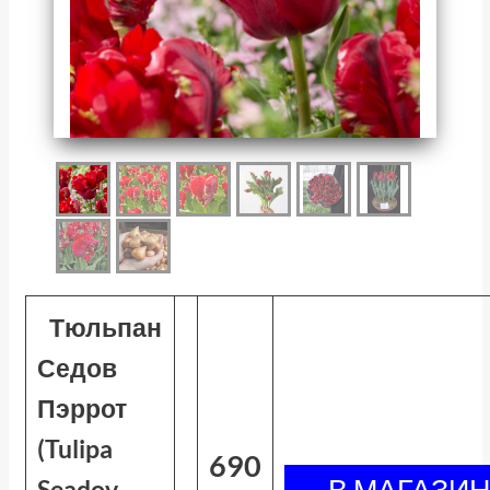
Тюльпан
Седов
Пэррот
(Tulipa
690
Seadov