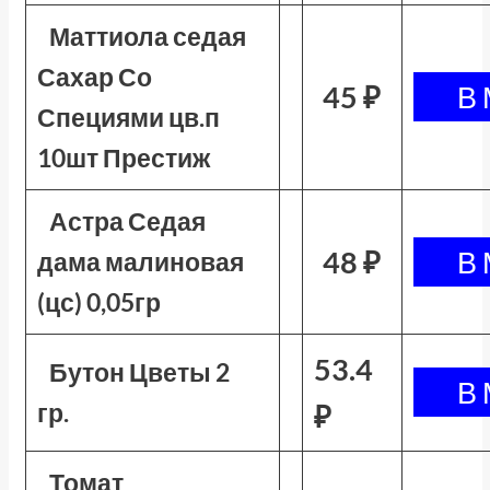
Маттиола седая
Сахар Со
45 ₽
Специями цв.п
10шт Престиж
Астра Седая
48 ₽
дама малиновая
(цс) 0,05гр
53.4
Бутон Цветы 2
гр.
₽
Томат