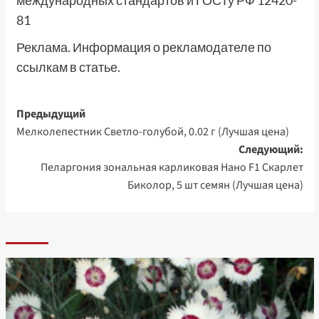
международных стандартов и ГОСТу РФ 12420-
81
Реклама. Информация о рекламодателе по
ссылкам в статье.
Навигация
Предыдущий
Мелколепестник Светло-голубой, 0.02 г (Лучшая цена)
записи
Следующий:
Пеларгония зональная карликовая Нано F1 Скарлет
Биколор, 5 шт семян (Лучшая цена)