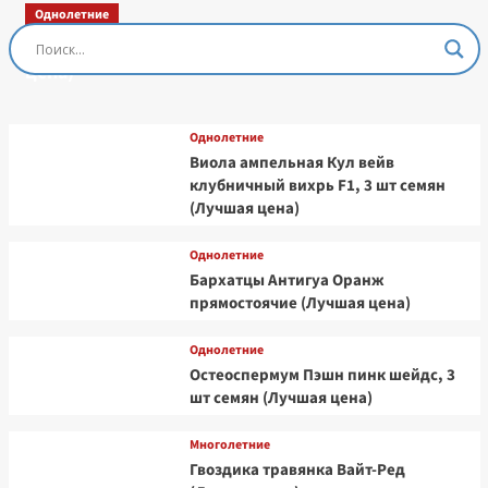
Однолетние
Остеоспермум Пэшн Роуз, 3 шт семян (Лучшая
цена)
Однолетние
Виола ампельная Кул вейв
клубничный вихрь F1, 3 шт семян
(Лучшая цена)
Однолетние
Бархатцы Антигуа Оранж
прямостоячие (Лучшая цена)
Однолетние
Остеоспермум Пэшн пинк шейдс, 3
шт семян (Лучшая цена)
Многолетние
Гвоздика травянка Вайт-Ред