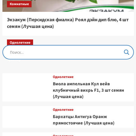
Комнатные
Экзакум (Персидская фиалка) Роял дэйн дип блю, 4 шт
семян (Лучшая цена)
Однолетние
Остеоспермум Пэшн Роуз, 3 шт семян (Лучшая
цена)
Однолетние
Виола ампельная Кул вейв
клубничный вихрь F1, 3 шт семян
(Лучшая цена)
Однолетние
Бархатцы Антигуа Оранж
прямостоячие (Лучшая цена)