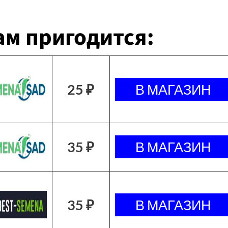
м пригодится:
25 ₽
35 ₽
35 ₽