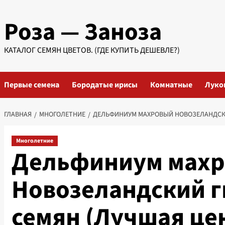
Перейти
Роза — Заноза
к
содержимому
КАТАЛОГ СЕМЯН ЦВЕТОВ. (ГДЕ КУПИТЬ ДЕШЕВЛЕ?)
Первые семена
Бородатые ирисы
Комнатные
Луко
ГЛАВНАЯ
МНОГОЛЕТНИЕ
ДЕЛЬФИНИУМ МАХРОВЫЙ НОВОЗЕЛАНДСКИЙ
Многолетние
Дельфиниум мах
Новозеландский г
семян (Лучшая це