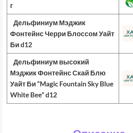
г
Дельфиниум Мэджик
Фонтейнс Черри Блоссом Уайт
Би d12
Дельфиниум высокий
Мэджик Фонтейнс Скай Блю
Уайт Би “Magic Fountain Sky Blue
White Bee” d12