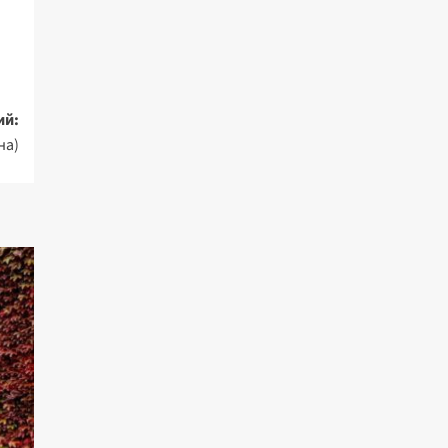
ий:
на)