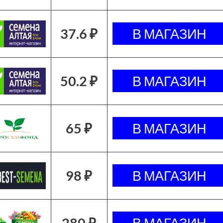
37.6 ₽
50.2 ₽
65 ₽
98 ₽
280 ₽