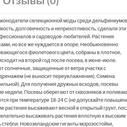
Отзывы (0)
аконодатели селекционной моды среди дельфиниумов
ость, долговечность и неприхотливость, сделали эти
фессионалов и садоводов-любителей. Растения
ами, но все же нуждается в опоре. Необыкновенно
ивающегося фиолетового цвета, собраны в плотное,
сходит на второй год после посева, в июне-июле.
т солнечные, защищенные от ветра участки с
ренажем (не выносит переувлажнения). Семена
рильной). Для получения дружных всходов, посевы
е недели. Посевы оберегают от сквозняков и полива
тся при температуре 18-24 С (не допускайте повышен
ие растения высаживают весной в открытый грунт, пос
ежелательно высаживать растения вплотную к высоким
ь стебли. Новозеландские гиганты морозостойки,