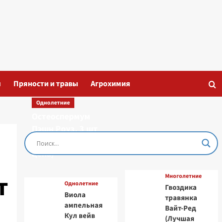
ы
Пряности и травы
Агрохимия
Однолетние
Остеоспермум
Пэшн Роуз, 3 шт
семян (Лучшая
цена)
т
Многолетние
Однолетние
Гвоздика
Виола
травянка
ампельная
Вайт-Ред
Кул вейв
(Лучшая