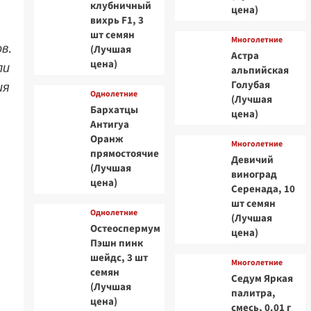
клубничный
цена)
вихрь F1, 3
шт семян
Многолетние
в.
(Лучшая
Астра
цена)
ли
альпийская
Голубая
ия
Однолетние
(Лучшая
Бархатцы
цена)
Антигуа
Оранж
Многолетние
прямостоячие
Девичий
(Лучшая
виноград
цена)
Серенада, 10
шт семян
Однолетние
(Лучшая
Остеоспермум
цена)
Пэшн пинк
шейдс, 3 шт
Многолетние
семян
Седум Яркая
(Лучшая
палитра,
цена)
смесь, 0.01 г