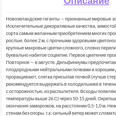
Описание
Новозеландские гиганты — признанные мировые з
Исключительные декоративные качества, зимостойк
сорта самым желанным приобретением многих про
рослые, более 2 м, с прочными здоровыми цветонос
крупные махровые цветки сложного, словно перел
буквально набитое соцветие. Первое цветение прои
Повторное — в августе. Дельфиниумы предпочитаю
плодородными нейтральными почвами и хорошим д
проращивают, слегка присыпав почвой (лучше сте
рекомендуется выдержать в холодильнике в течени
с осторожностью, из распылителя. Всходы появляю
температуры выше 26 С) через 10-15 дней. Окрепш
окончания заморозков, на расстоянии 0,5-1,0 м. Н
стенам без опоры, т.к. сильный ветер может сломат