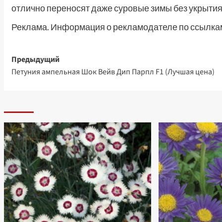
отлично переносят даже суровые зимы без укрытия
Реклама. Информация о рекламодателе по ссылкам
Навигация
Предыдущий
Петуния ампельная Шок Вейв Дип Парпл F1 (Лучшая цена)
записи