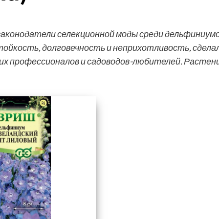
законодатели селекционной моды среди дельфиниумо
ойкость, долговечность и неприхотливость, сдела
х профессионалов и садоводов-любителей. Растен