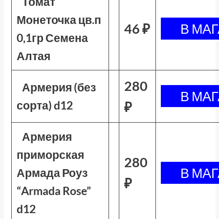
Томат
Монеточка цв.п
46 ₽
0,1гр Семена
Алтая
280
Армерия (без
сорта) d12
₽
Армерия
приморская
280
Армада Роуз
₽
“Armada Rose”
d12