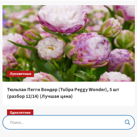
Луковичные
Тюльпан Пегги Вондер (Tulipa Peggy Wonder), 5 шт
(разбор 12/14) (Лучшая цена)
Однолетние
Остеоспермум Пэшн Роуз, 3 шт семян (Лучшая
цена)