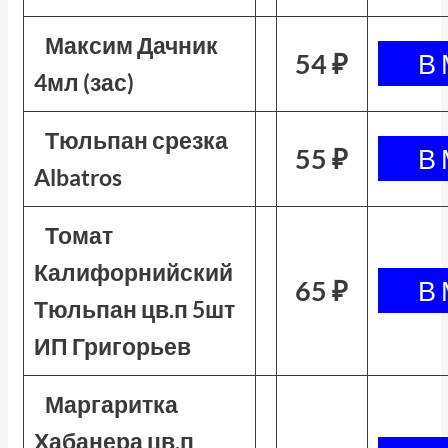
Максим Дачник
54 ₽
4мл (зас)
Тюльпан срезка
55 ₽
Albatros
Томат
Калифорнийский
65 ₽
Тюльпан цв.п 5шт
ИП Григорьев
Маргаритка
Хабанера цв.п