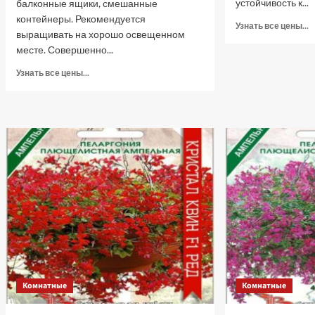
устойчивость к...
балконные ящики, смешанные
контейнеры. Рекомендуется
П
Узнать все цены...
выращивать на хорошо освещенном
б
месте. Совершенно...
о
Б
Прочитать
Узнать все цены...
Б
больше
П
о
7
Пеларгония
ш
плющелистная
с
ампельная
(
Рич
ц
Аут
F1
Хот
Пинк,
5
шт
семян
(Лучшая
цена)
Комнатные
Комнатные