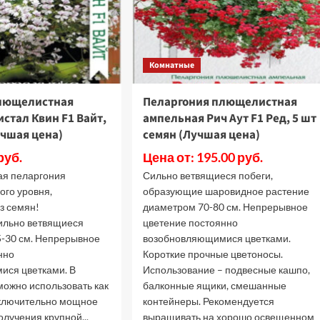
Комнатные
лющелистная
Пеларгония плющелистная
стал Квин F1 Вайт,
ампельная Рич Аут F1 Ред, 5 шт
учшая цена)
семян (Лучшая цена)
руб.
Цена от: 195.00 руб.
ая пеларгония
Сильно ветвящиеся побеги,
го уровня,
образующие шаровидное растение
з семян!
диаметром 70-80 см. Непрерывное
ильно ветвящиеся
цветение постоянно
5-30 см. Непрерывное
возобновляющимися цветками.
нно
Короткие прочные цветоносы.
ися цветками. В
Использование – подвесные кашпо,
можно использовать как
балконные ящики, смешанные
сключительно мощное
контейнеры. Рекомендуется
олучения крупной...
выращивать на хорошо освещенном