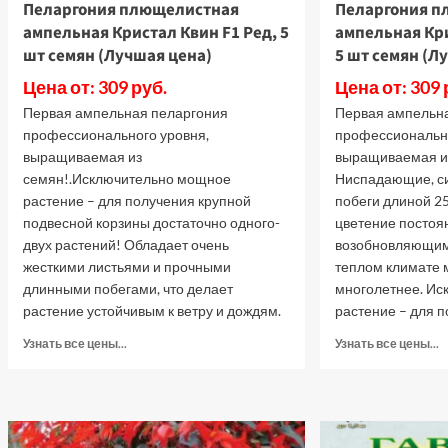
Пеларгония плющелистная
Пеларгония п
ампельная Кристал Квин F1 Ред, 5
ампельная Кри
шт семян (Лучшая цена)
5 шт семян (Л
Цена от: 309 руб.
Цена от: 309 
Первая ампельная пеларгония
Первая ампельн
профессионального уровня,
профессионально
выращиваемая из
выращиваемая и
семян!.Исключительно мощное
Ниспадающие, с
растение – для получения крупной
побеги длиной 2
подвесной корзины достаточно одного-
цветение постоя
двух растений! Обладает очень
возобновляющим
жесткими листьями и прочными
теплом климате 
длинными побегами, что делает
многолетнее. И
растение устойчивым к ветру и дождям.
растение – для п
Прочитать
П
Узнать все цены...
Узнать все цены...
больше
б
о
о
Пеларгония
П
плющелистная
п
ампельная
а