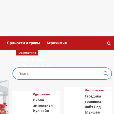
ы
Пряности и травы
Агрохимия
Однолетние
Остеоспермум
Пэшн Роуз, 3 шт
семян (Лучшая
цена)
Многолетние
Однолетние
Гвоздика
Виола
травянка
ампельная
Вайт-Ред
Кул вейв
(Лучшая