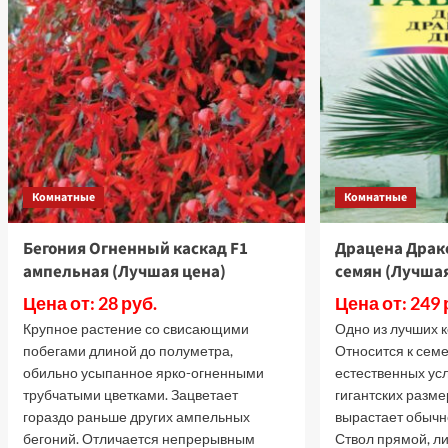
Кристал
К
Квин
К
F1
F
Ред,
Р
5
5
шт
ш
семян
с
(Лучшая
(
цена)
ц
Комнатные
Комнатные
Бегония Огненный каскад F1
Драцена Драко
ампельная (Лучшая цена)
семян (Лучшая
Цена от: 28 руб.
Цена от: 249 
Крупное растение со свисающими
Одно из лучших 
побегами длиной до полуметра,
Относится к семе
обильно усыпанное ярко-огненными
естественных ус
трубчатыми цветками. Зацветает
гигантских разм
гораздо раньше других ампельных
вырастает обычн
бегоний. Отличается непрерывным
Ствол прямой, ли