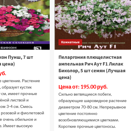
1
айт,
т
емян
Лучшая
ена)
Комнатные
кон Пунш, 7 шт
Пеларгония плющелистная
 цена)
ампельная Рич Аут F1 Лилак
Биколор, 5 шт семян (Лучшая
уб.
цена)
е цветение. Растение
Цена от: 195.00 руб.
, образует кустик
0 см, имеет прочные
Сильно ветвящиеся побеги,
лёной листвой и
образующие шаровидное растение
ом 3-4 см. Смесь
диаметром 70-80 см. Непрерывное
, розовой и фиолетовой
цветение постоянно
е очень обильное и
возобновляющимися цветками.
. Имеет высокую
Короткие прочные цветоносы.