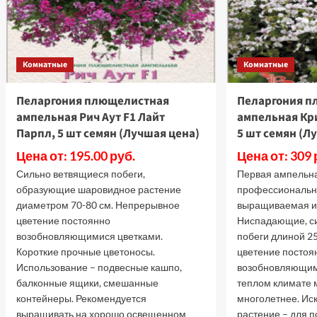
Комнатные
Комнатные
Пеларгония плющелистная
Пеларгония п
ампельная Рич Аут F1 Лайт
ампельная Кри
Парпл, 5 шт семян (Лучшая цена)
5 шт семян (Л
Цена от: 195.00 руб.
Цена от: 309 
Сильно ветвящиеся побеги,
Первая ампельн
образующие шаровидное растение
профессионально
диаметром 70-80 см. Непрерывное
выращиваемая и
цветение постоянно
Ниспадающие, с
возобновляющимися цветками.
побеги длиной 2
Короткие прочные цветоносы.
цветение постоя
Использование – подвесные кашпо,
возобновляющим
балконные ящики, смешанные
теплом климате 
контейнеры. Рекомендуется
многолетнее. И
выращивать на хорошо освещенном
растение – для п