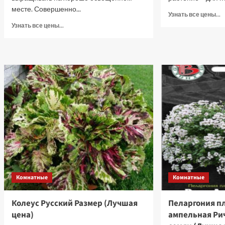
месте. Совершенно...
П
Узнать все цены...
б
Прочитать
Узнать все цены...
о
больше
П
о
п
Пеларгония
а
плющелистная
К
ампельная
К
Рич
F
Аут
В
F1
5
Лайт
ш
Парпл,
с
5
(
шт
ц
семян
(Лучшая
цена)
Комнатные
Комнатные
Колеус Русский Размер (Лучшая
Пеларгония п
цена)
ампельная Рич