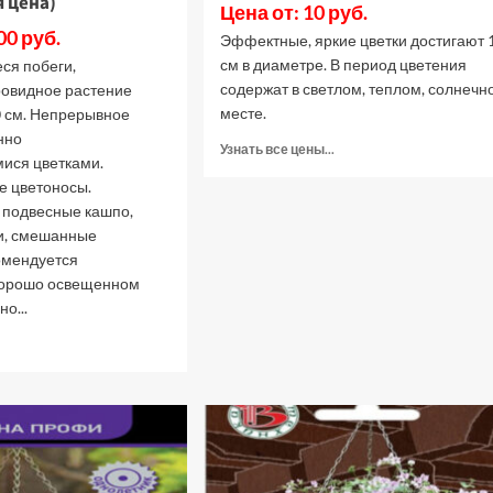
 цена)
Цена от: 10 руб.
00 руб.
Эффектные, яркие цветки достигают 
см в диаметре. В период цветения
ся побеги,
содержат в светлом, теплом, солнечн
овидное растение
месте.
 см. Непрерывное
нно
Прочитать
Узнать все цены...
ися цветками.
больше
е цветоносы.
о
Глориоза
 подвесные кашпо,
Великолепная
и, смешанные
(Лучшая
омендуется
цена)
хорошо освещенном
о...
рочитать
ольше
еларгония
лющелистная
мпельная
ич
ут