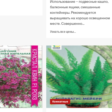
Использование – подвесные кашпо,
балконные ящики, смешанные
рочитать
контейнеры. Рекомендуется
ольше
выращивать на хорошо освещенном
альзамин
месте. Совершенно...
икон
Прочитать
Узнать все цены...
унш,
больше
о
т
Пеларгония
емян
плющелистная
Лучшая
ампельная
ена)
Рич
Аут
F1
Лилак
Биколор,
5
шт
семян
(Лучшая
Комнатные
цена)