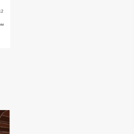
12
ом