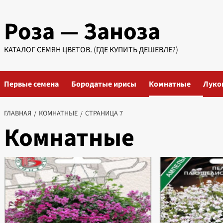
Перейти
Роза — Заноза
к
содержимому
КАТАЛОГ СЕМЯН ЦВЕТОВ. (ГДЕ КУПИТЬ ДЕШЕВЛЕ?)
Первые семена
Бородатые ирисы
Комнатные
Луко
ГЛАВНАЯ
КОМНАТНЫЕ
СТРАНИЦА 7
Комнатные