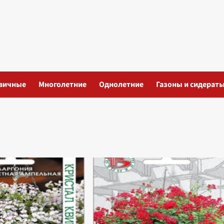
вичные
Многолетние
Однолетние
Газоны и сидерат