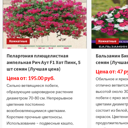
F
В
5
ш
с
(
ц
Комнатные
Комнатные
Пеларгония плющелистная
Бальзамин Би
ампельная Рич Аут F1 Хот Пинк, 5
семян (Лучшая
шт семян (Лучшая цена)
Цена от: 47 р
Цена от: 195.00 руб.
Обильное и ярко
отлично ветвится
Сильно ветвящиеся побеги,
высотой около 3
образующие шаровидное растение
побеги с ярко зе
диаметром 70-80 см. Непрерывное
цветами диаметр
цветение постоянно
состоит из белой
возобновляющимися цветками.
окрасок. Цветени
Короткие прочные цветоносы.
продолжительное
Использование – подвесные кашпо,