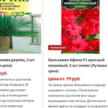
шт
ристал
семян
вин
(Лучшая
1
цена)
оуз,
т
емян
Лучшая
ена)
Комнатные
ново дерево, 3 шт
Бальзамин Афина F1 красный
 цена)
махровый, 5 шт семян (Лучшая
цена)
руб.
Цена от: 99 руб.
комнатных растений.
йству Агавовые. В
За яркие цветки бальзамин в народе
ловиях достигает
называют «огонек». Популярное
еров, в помещении
комнатное растение все чаще
о до полутора метров.
выращивают как летник. Длительное
стья кожистые,
время цветы не опадают и сохраняют