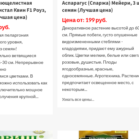
лющелистная
Аспарагус (Спаржа) Мейери, 3 
стал Квин F1 Роуз,
семян (Лучшая цена)
учшая цена)
Цена от: 199 руб.
руб.
Декоративное растение высотой до 6
см. Прямые побеги, густо опушенные
ая пеларгония
видоизмененными стеблями -
го уровня,
кладодиями, придают ему ажурный
з семян!
облик. Цветки мелкие, белые или свет
ильно ветвящиеся
розовые, душистые. Плоды
5-30 см. Непрерывное
ягодообразные, красные,
нно
односемянные. Агротехника. Растени
ися цветками. В
предпочитает освещенное место, с
можно использовать как
некоторым...
сключительно мощное
олучения крупной...
Прочитать
Узнать все цены...
больше
рочитать
о
ольше
Аспарагус
(Спаржа)
еларгония
Мейери,
лющелистная
3
мпельная