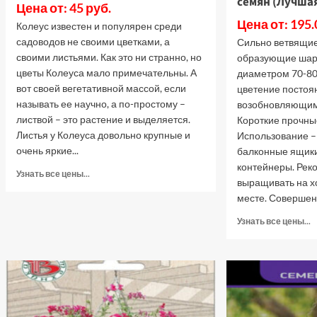
семян (Лучшая
Цена от: 45 руб.
Цена от: 195.
Колеус известен и популярен среди
садоводов не своими цветками, а
Сильно ветвящие
своими листьями. Как это ни странно, но
образующие шар
цветы Колеуса мало примечательны. А
диаметром 70-80
вот своей вегетативной массой, если
цветение постоя
называть ее научно, а по-простому –
возобновляющим
листвой – это растение и выделяется.
Короткие прочны
Листья у Колеуса довольно крупные и
Использование –
очень яркие...
балконные ящик
контейнеры. Рек
Прочитать
Узнать все цены...
выращивать на 
больше
месте. Совершенн
о
Колеус
П
Узнать все цены...
Русский
б
Размер
о
(Лучшая
П
цена)
п
а
Р
А