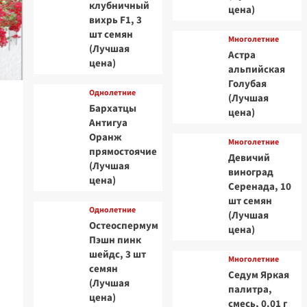
клубничный
цена)
вихрь F1, 3
шт семян
Многолетние
(Лучшая
Астра
цена)
альпийская
Голубая
Однолетние
(Лучшая
Бархатцы
цена)
Антигуа
Оранж
Многолетние
прямостоячие
Девичий
(Лучшая
виноград
цена)
Серенада, 10
шт семян
Однолетние
(Лучшая
Остеоспермум
цена)
Пэшн пинк
шейдс, 3 шт
Многолетние
семян
Седум Яркая
(Лучшая
палитра,
цена)
смесь, 0.01 г