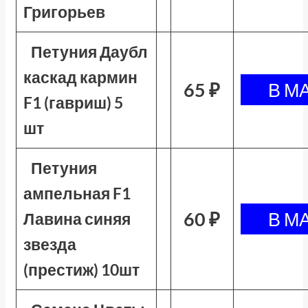
Григорьев
Петуния Даубл
каскад кармин
65 ₽
F1 (гавриш) 5
шт
Петуния
ампельная F1
60 ₽
Лавина синяя
звезда
(престиж) 10шт