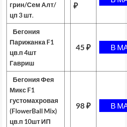
грин/Сем Алт/
₽
цп 3 шт.
Бегония
Парижанка F1
45 ₽
цв.п 4шт
Гавриш
Бегония Фея
Микс F1
густомахровая
98 ₽
(FlowerBall Mix)
цв.п 10шт ИП