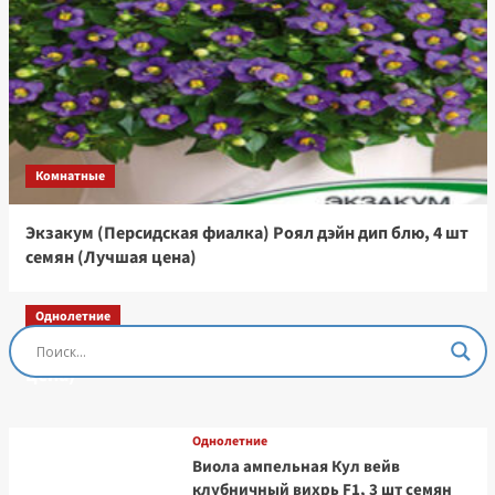
Комнатные
Экзакум (Персидская фиалка) Роял дэйн дип блю, 4 шт
семян (Лучшая цена)
Однолетние
Остеоспермум Пэшн Роуз, 3 шт семян (Лучшая
цена)
Однолетние
Виола ампельная Кул вейв
клубничный вихрь F1, 3 шт семян