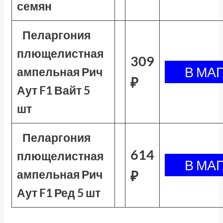
семян
Пеларгония
плющелистная
309
ампельная Рич
₽
Аут F1 Вайт 5
шт
Пеларгония
614
плющелистная
ампельная Рич
₽
Аут F1 Ред 5 шт