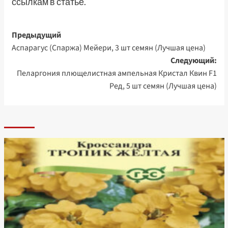
ссылкам в статье.
Навигация
Предыдущий
Аспарагус (Спаржа) Мейери, 3 шт семян (Лучшая цена)
записи
Следующий:
Пеларгония плющелистная ампельная Кристал Квин F1
Ред, 5 шт семян (Лучшая цена)