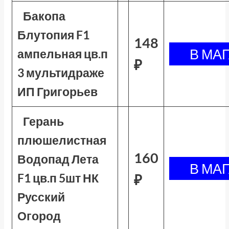
Бакопа
Блутопия F1
148
ампельная цв.п
₽
3 мультидраже
ИП Григорьев
Герань
плюшелистная
160
Водопад Лета
F1 цв.п 5шт НК
₽
Русский
Огород