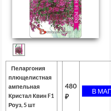
Пеларгония
плющелистная
480
ампельная
Кристал Квин F1
₽
Роуз, 5 шт