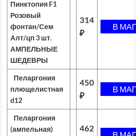
Пинктопия F1
Розовый
314
фонтан/Сем
₽
Алт/цп 3 шт.
АМПЕЛЬНЫЕ
ШЕДЕВРЫ
Пеларгония
450
плющелистная
₽
d12
Пеларгония
462
(ампельная)