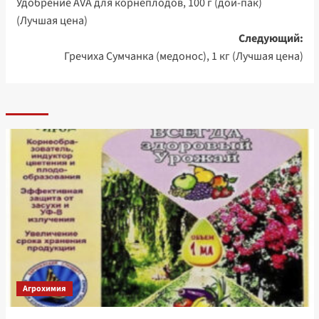
Удобрение AVA для корнеплодов, 100 г (дой-пак)
записи
(Лучшая цена)
Следующий:
Гречиха Сумчанка (медонос), 1 кг (Лучшая цена)
Агрохимия