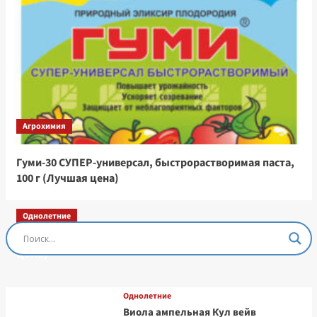
Агрохимия
Гуми-30 СУПЕР-универсал, быстрорастворимая паста,
100 г (Лучшая цена)
Однолетние
Остеоспермум Пэшн Роуз, 3 шт семян (Лучшая
цена)
Однолетние
Виола ампельная Кул вейв