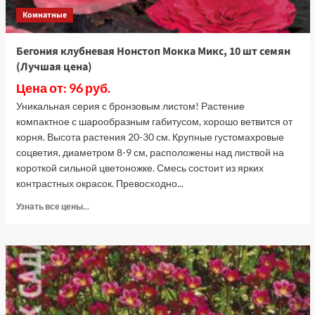
(Лучшая
Комнатные
цена)
Бегония клубневая Нонстоп Мокка Микс, 10 шт семян
(Лучшая цена)
Цена от: 96 руб.
Уникальная серия с бронзовым листом! Растение
компактное с шарообразным габитусом, хорошо ветвится от
корня. Высота растения 20-30 см. Крупные густомахровые
соцветия, диаметром 8-9 см, расположены над листвой на
короткой сильной цветоножке. Смесь состоит из ярких
контрастных окрасок. Превосходно...
Прочитать
Узнать все цены...
больше
о
Бегония
клубневая
Нонстоп
Мокка
Микс,
10