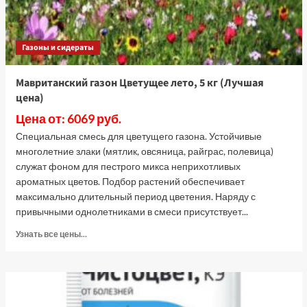
Газоны и сидераты
Мавританский газон Цветущее лето, 5 кг (Лучшая
цена)
Цена от: 6069 руб.
Специальная смесь для цветущего газона. Устойчивые
многолетние злаки (мятлик, овсяница, райграс, полевица)
служат фоном для пестрого микса неприхотливых
ароматных цветов. Подбор растений обеспечивает
максимально длительный период цветения. Наряду с
привычными однолетниками в смеси присутствует...
Прочитать
Узнать все цены...
больше
о
Мавританский
газон
Цветущее