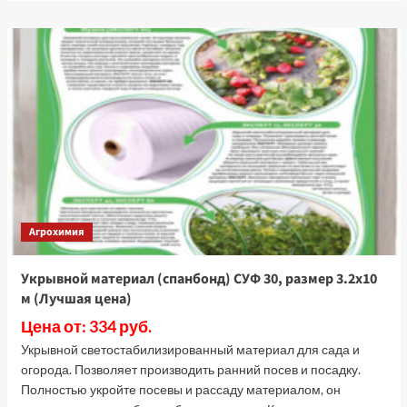
о
Чистоцвет
(Август),
2
мл
(Лучшая
цена)
Агрохимия
Укрывной материал (спанбонд) СУФ 30, размер 3.2х10
м (Лучшая цена)
Цена от: 334 руб.
Укрывной светостабилизированный материал для сада и
огорода. Позволяет производить ранний посев и посадку.
Полностью укройте посевы и рассаду материалом, он