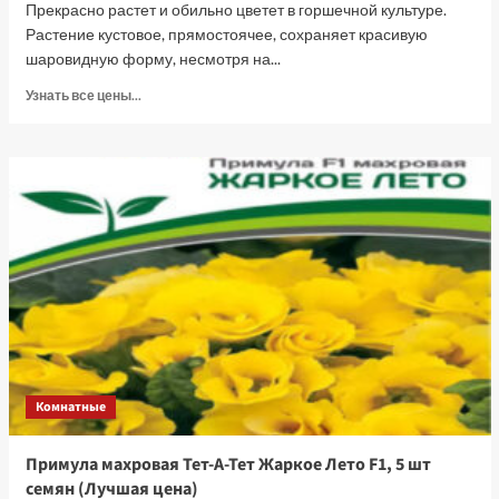
Прекрасно растет и обильно цветет в горшечной культуре.
Растение кустовое, прямостоячее, сохраняет красивую
шаровидную форму, несмотря на...
Прочитать
Узнать все цены...
больше
о
Бегония
клубневая
Кинг
Сайз
F1
коралловая,
5
шт
семян
(Лучшая
цена)
Комнатные
Примула махровая Тет-А-Тет Жаркое Лето F1, 5 шт
семян (Лучшая цена)