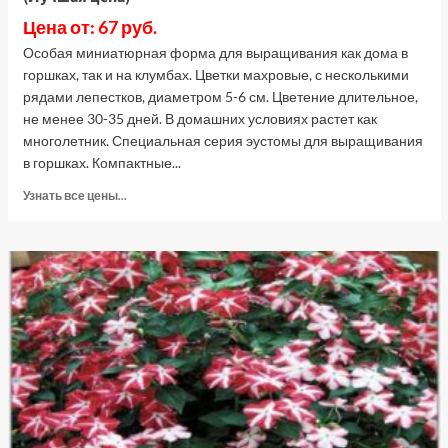
Цена от: 67 руб.
Особая миниатюрная форма для выращивания как дома в
горшках, так и на клумбах. Цветки махровые, с несколькими
рядами лепестков, диаметром 5-6 см. Цветение длительное,
не менее 30-35 дней. В домашних условиях растет как
многолетник. Специальная серия эустомы для выращивания
в горшках. Компактные...
Прочитать
Узнать все цены...
больше
о
Эустома
горшечная
Кармен
F1
Блю,
5
шт
семян
(Лучшая
цена)