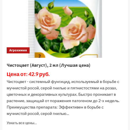
лето,
5
кг
(Лучшая
цена)
Агрохимия
Чистоцвет (Август), 2 мл (Лучшая цена)
Цена от: 42.9 руб.
Чистоцвет - системный фунгицид, используемый в борьбе с
мучнистой росой, серой гнилью и пятнистостями на розах,
цветочных и декоративных культурах. Быстро проникает в
растение, защищай от поражения патогеном до 2-х недель.
Преимущества препарата: Эффективен в борьбе с
мучнистой росой, серой гнилью...
Прочитать
Узнать все цены...
больше