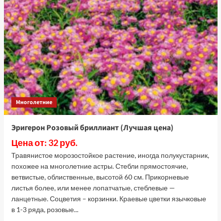
Арендса
Пурпурный
ковер
(Лучшая
цена)
Многолетние
Эригерон Розовый бриллиант (Лучшая цена)
Цена от: 32 руб.
Травянистое морозостойкое растение, иногда полукустарник,
похожее на многолетние астры. Стебли прямостоячие,
ветвистые, облиственные, высотой 60 см. Прикорневые
листья более, или менее лопатчатые, стеблевые —
ланцетные. Соцветия – корзинки. Краевые цветки язычковые
в 1-3 ряда, розовые...