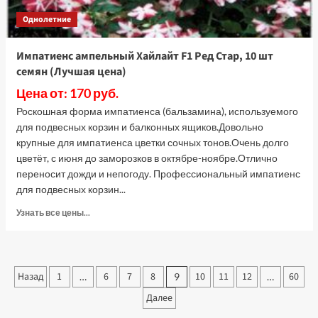
Однолетние
Импатиенс ампельный Хайлайт F1 Ред Стар, 10 шт
семян (Лучшая цена)
Цена от: 170 руб.
Роскошная форма импатиенса (бальзамина), используемого
для подвесных корзин и балконных ящиков.Довольно
крупные для импатиенса цветки сочных тонов.Очень долго
цветёт, с июня до заморозков в октябре-ноябре.Отлично
переносит дожди и непогоду. Профессиональный импатиенс
для подвесных корзин...
Прочитать
Узнать все цены...
больше
о
Импатиенс
ампельный
Пагинация
Назад
1
6
7
8
10
11
12
60
…
9
…
Хайлайт
записей
F1
Далее
Ред