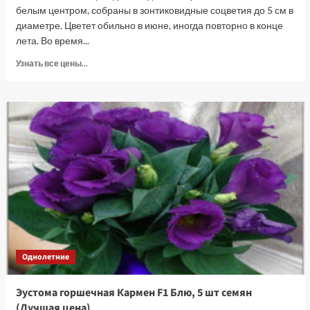
белым центром, собраны в зонтиковидные соцветия до 5 см в
диаметре. Цветет обильно в июне, иногда повторно в конце
лета. Во время...
Прочитать
Узнать все цены...
больше
о
Иберис
Гибралтарика,
0.1
г
(Лучшая
цена)
Однолетние
Эустома горшечная Кармен F1 Блю, 5 шт семян
(Лучшая цена)