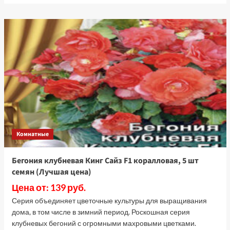
о
Тимьян
овощной
Медовый
аромат
(Лучшая
цена)
Комнатные
Бегония клубневая Кинг Сайз F1 коралловая, 5 шт
семян (Лучшая цена)
Цена от: 139 руб.
Серия объединяет цветочные культуры для выращивания
дома, в том числе в зимний период. Роскошная серия
клубневых бегоний с огромными махровыми цветками.