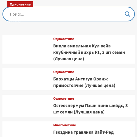
Стар,
Однолетние
10
Остеоспермум Пэшн Роуз, 3 шт семян (Лучшая
шт
семян
цена)
(Лучшая
цена)
Однолетние
Виола ампельная Кул вейв
клубничный вихрь F1, 3 шт семян
(Лучшая цена)
Однолетние
Бархатцы Антигуа Оранж
прямостоячие (Лучшая цена)
Однолетние
Остеоспермум Пэшн пинк шейдс, 3
шт семян (Лучшая цена)
Многолетние
Гвоздика травянка Вайт-Ред