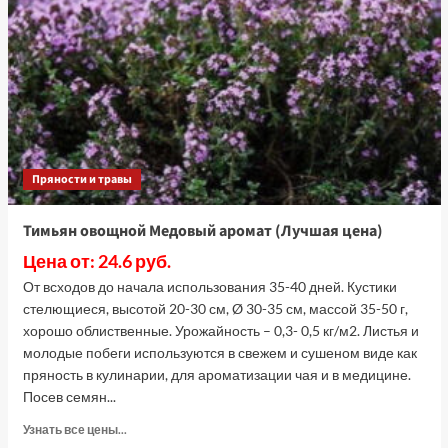
0.2
г
(Лучшая
цена)
Пряности и травы
Тимьян овощной Медовый аромат (Лучшая цена)
Цена от: 24.6 руб.
От всходов до начала использования 35-40 дней. Кустики
стелющиеся, высотой 20-30 см, Ø 30-35 см, массой 35-50 г,
хорошо облиственные. Урожайность – 0,3- 0,5 кг/м2. Листья и
молодые побеги используются в свежем и сушеном виде как
пряность в кулинарии, для ароматизации чая и в медицине.
Посев семян...
Прочитать
Узнать все цены...
больше