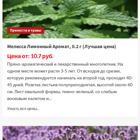
цена)
Пряности и травы
Мелисса Лимонный Аромат, 0.2 г (Лучшая цена)
Цена от: 10.7 руб.
Пряно-ароматический и лекарственный многолетник. На
одном месте может расти 3-5 лет. От всходов до срезки,
которую рекомендуется начинать на второй год, проходит 40-
45 дней. Розетка листьев полуприподнятая, высотой около 60
см. Лист овальной формы, темно-зеленый, со слабым
восковым налетом и...
Прочитать
Узнать все цены...
больше
о
Мелисса
Лимонный
Аромат,