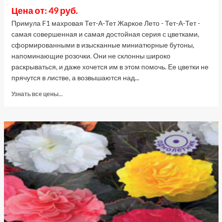
Цена от: 49 руб.
Примула F1 махровая Тет-А-Тет Жаркое Лето - Тет-А-Тет -
самая совершенная и самая достойная серия с цветками,
сформированными в изысканные миниатюрные бутоны,
напоминающие розочки. Они не склонны широко
раскрываться, и даже хочется им в этом помочь. Ее цветки не
прячутся в листве, а возвышаются над...
Прочитать
Узнать все цены...
больше
о
Примула
махровая
Тет-
А-
Тет
Жаркое
Лето
F1,
5
шт
семян