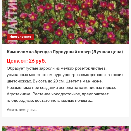
шт
семян
(Лучшая
цена)
Многолетние
Камнеломка Арендса Пурпурный ковер (Лучшая цена)
Цена от: 26 руб.
Образует густые заросли из мелких розеток листьев,
усыпанных множеством пурпурно-розовых цветков на тонких
цветоножках. Высота до 20 см. Цветет в мае-июне.
Незаменима при создании основы на каменистых горках.
Агротехника: Растение холодостойкое, предпочитает
плодородные, достаточно влажные почвы и...
Прочитать
Узнать все цены...
больше
о
Камнеломка