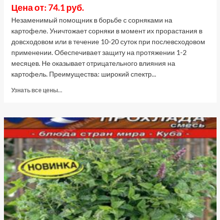
Цена от: 74.1 руб.
Незаменимый помощник в борьбе с сорняками на
картофеле. Уничтожает сорняки в момент их прорастания в
довсходовом или в течение 10-20 суток при послевсходовом
применении. Обеспечивает защиту на протяжении 1-2
месяцев. Не оказывает отрицательного влияния на
картофель. Преимущества: широкий спектр...
Прочитать
Узнать все цены...
больше
о
Лазурит,
средство
от
сорняков
(Август),
10
г
(Лучшая
цена)