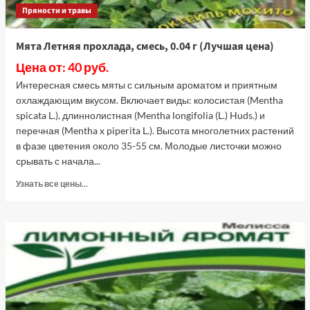
Пряности и травы
Мята Летняя прохлада, смесь, 0.04 г (Лучшая цена)
Цена от: 40 руб.
Интересная смесь мяты с сильным ароматом и приятным
охлаждающим вкусом. Включает виды: колосистая (Mentha
spicata L.), длиннолистная (Mentha longifolia (L.) Huds.) и
перечная (Mentha x piperita L.). Высота многолетних растений
в фазе цветения около 35-55 см. Молодые листочки можно
срывать с начала...
Прочитать
Узнать все цены...
больше
о
Мята
Летняя
прохлада,
смесь,
0.04
г
(Лучшая