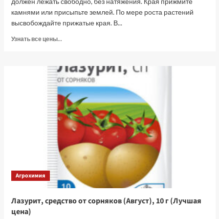
должен лежать свободно, без натяжения. Края прижмите
камнями или присыпьте землей. По мере роста растений
высвобождайте прижатые края. В...
Прочитать
Узнать все цены...
больше
о
Укрывной
материал
(спанбонд)
СУФ
30,
размер
3.2х10
м
(Лучшая
цена)
Агрохимия
Лазурит, средство от сорняков (Август), 10 г (Лучшая
цена)