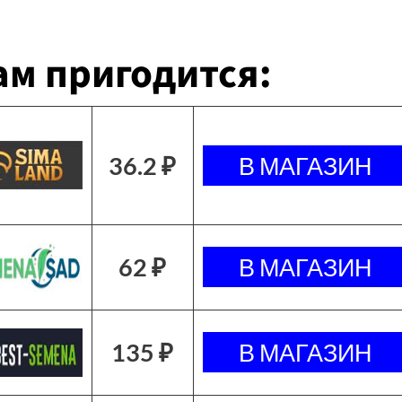
м пригодится:
36.2 ₽
62 ₽
135 ₽