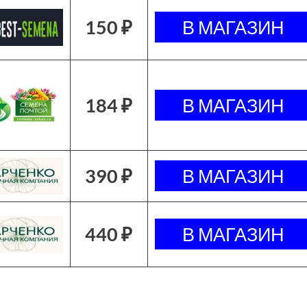
150 ₽
184 ₽
390 ₽
440 ₽