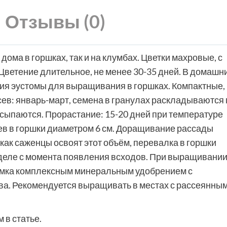
Отзывы (0)
ма в горшках, так и на клумбах. Цветки махровые, с
Цветение длительное, не менее 30-35 дней. В домашн
рия эустомы для выращивания в горшках. Компактные,
сев: январь-март, семена в гранулах раскладываются 
исыпаются. Прорастание: 15-20 дней при температуре
ьев в горшки диаметром 6 см. Доращивание рассады
 как саженцы освоят этот объём, перевалка в горшки
еделе с момента появления всходов. При выращивани
ормка комплексным минеральным удобрением с
ва. Рекомендуется выращивать в местах с рассеянны
 в статье.