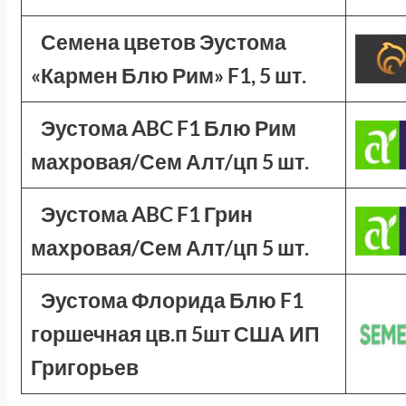
Семена цветов Эустома
«Кармен Блю Рим» F1, 5 шт.
Эустома ABC F1 Блю Рим
махровая/Сем Алт/цп 5 шт.
Эустома ABC F1 Грин
махровая/Сем Алт/цп 5 шт.
Эустома Флорида Блю F1
горшечная цв.п 5шт США ИП
Григорьев