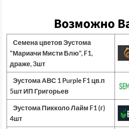
Возможно Ва
Семена цветов Эустома
"Мариачи Мисти Блю", F1,
драже, 3шт
Эустома АВС 1 Purple F1 цв.п
5шт ИП Григорьев
Эустома Пикколо Лайм F1 (г)
4шт