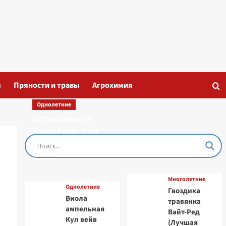
ы
Пряности и травы
Агрохимия
Однолетние
Остеоспермум
Пэшн Роуз, 3 шт
семян (Лучшая
цена)
Многолетние
Однолетние
Гвоздика
Виола
травянка
ампельная
Вайт-Ред
Кул вейв
(Лучшая