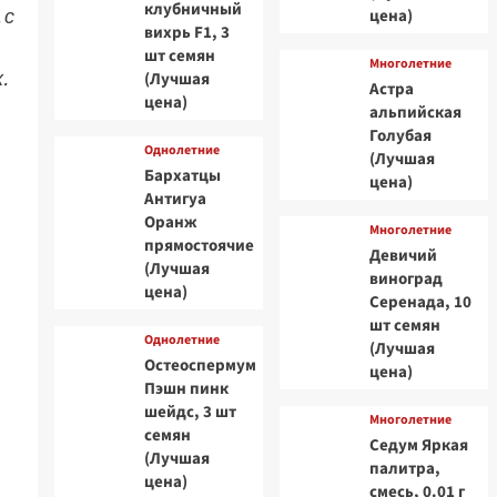
клубничный
 с
цена)
вихрь F1, 3
шт семян
Многолетние
.
(Лучшая
Астра
цена)
альпийская
Голубая
Однолетние
(Лучшая
Бархатцы
цена)
Антигуа
Оранж
Многолетние
прямостоячие
Девичий
(Лучшая
виноград
цена)
Серенада, 10
шт семян
Однолетние
(Лучшая
Остеоспермум
цена)
Пэшн пинк
шейдс, 3 шт
Многолетние
семян
Седум Яркая
(Лучшая
палитра,
цена)
смесь, 0.01 г