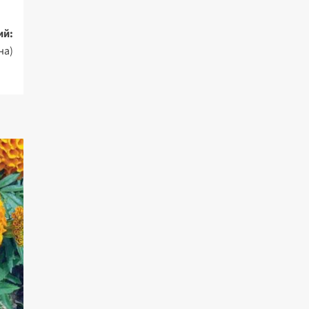
ий:
на)