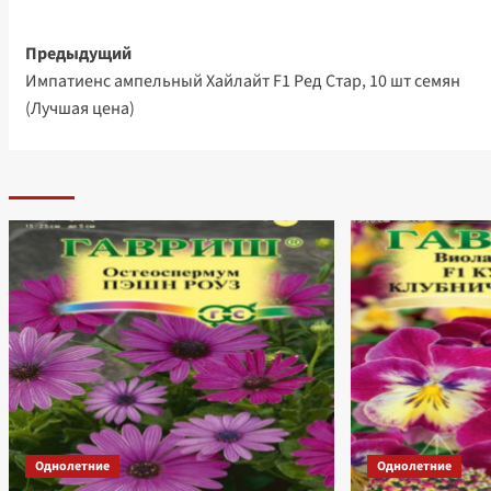
Навигация
Предыдущий
Импатиенс ампельный Хайлайт F1 Ред Стар, 10 шт семян
записи
(Лучшая цена)
Однолетние
Однолетние