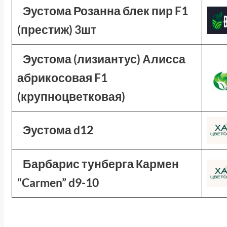
Эустома Розанна блек пир F1
(престиж) 3шт
Эустома (лизиантус) Алисса
абрикосовая F1
(крупноцветковая)
Эустома d12
Барбарис тунберга Кармен
“Carmen” d9-10