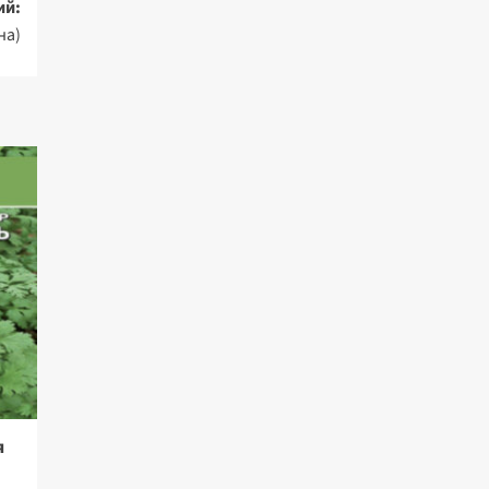
ий:
на)
я