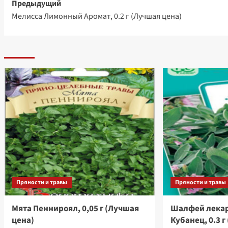
Навигация
Предыдущий
Мелисса Лимонный Аромат, 0.2 г (Лучшая цена)
записи
Пряности и травы
Пряности и травы
Мята Пеннироял, 0,05 г (Лучшая
Шалфей лека
цена)
Кубанец, 0.3 г