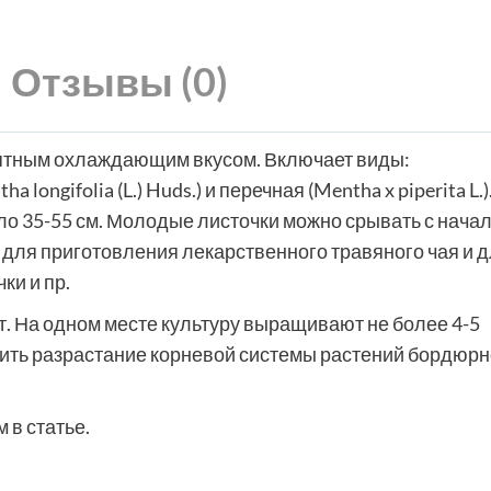
Отзывы (0)
иятным охлаждающим вкусом. Включает виды:
 longifolia (L.) Huds.) и перечная (Mentha x piperita L.)
ло 35-55 см. Молодые листочки можно срывать с нача
т для приготовления лекарственного травяного чая и 
ки и пр.
т. На одном месте культуру выращивают не более 4-5
ичить разрастание корневой системы растений бордюр
 в статье.