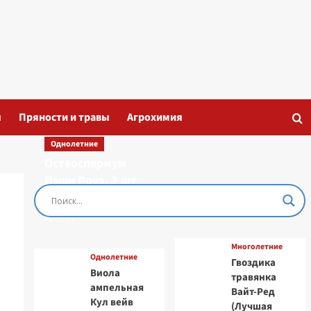
ы
Пряности и травы
Агрохимия
Однолетние
Остеоспермум
Пэшн Роуз, 3 шт
семян (Лучшая
цена)
Многолетние
Однолетние
Гвоздика
Виола
травянка
ампельная
Вайт-Ред
Кул вейв
(Лучшая