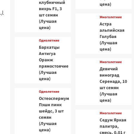
клубничный
цена)
вихрь F1, 3
).
шт семян
Многолетние
(Лучшая
Астра
цена)
альпийская
Голубая
Однолетние
(Лучшая
Бархатцы
цена)
Антигуа
Оранж
Многолетние
прямостоячие
Девичий
(Лучшая
виноград
цена)
Серенада, 10
шт семян
Однолетние
(Лучшая
Остеоспермум
цена)
Пэшн пинк
шейдс, 3 шт
Многолетние
семян
Седум Яркая
(Лучшая
палитра,
цена)
смесь, 0.01 г