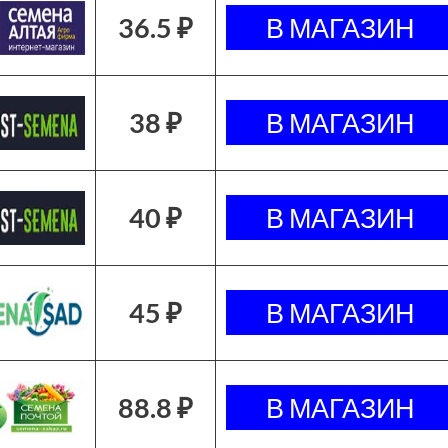
36.5 ₽
38 ₽
40 ₽
45 ₽
88.8 ₽