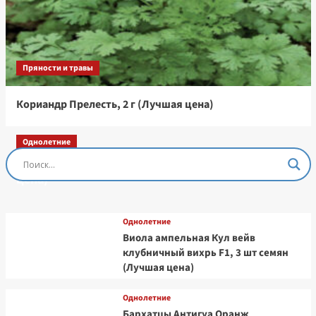
Пряности и травы
Кориандр Прелесть, 2 г (Лучшая цена)
Однолетние
Остеоспермум Пэшн Роуз, 3 шт семян (Лучшая
цена)
Однолетние
Виола ампельная Кул вейв
клубничный вихрь F1, 3 шт семян
(Лучшая цена)
Однолетние
Бархатцы Антигуа Оранж