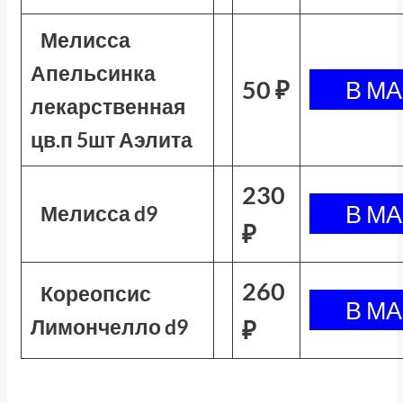
Мелисса
Апельсинка
50 ₽
лекарственная
цв.п 5шт Аэлита
230
Мелисса d9
₽
260
Кореопсис
Лимончелло d9
₽