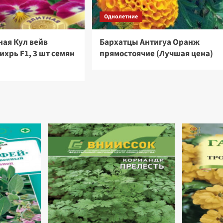
Однолетние
ная Кул вейв
Бархатцы Антигуа Оранж
хрь F1, 3 шт семян
прямостоячие (Лучшая цена)
)