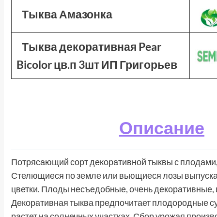
Тыква Амазонка
Тыква декоративная Pear
Bicolor цв.п 3шт ИП Григорьев
Описание
Потрясающий сорт декоративной тыквы с плодами
Стелющиеся по земле или вьющиеся лозы выпускаю
цветки. Плоды несъедобные, очень декоративные,
Декоративная тыква предпочитает плодородные су
растет на солнечных участках. Сбор урожая произв