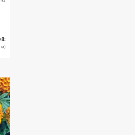
ий:
на)