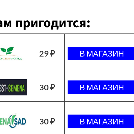
м пригодится:
29 ₽
30 ₽
30 ₽