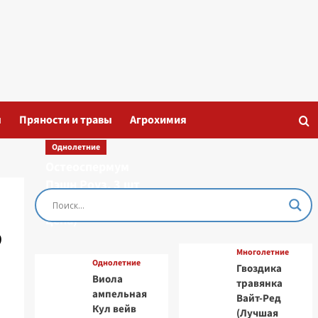
ы
Пряности и травы
Агрохимия
Однолетние
Остеоспермум
Пэшн Роуз, 3 шт
семян (Лучшая
,
цена)
Многолетние
Однолетние
Гвоздика
Виола
травянка
ампельная
Вайт-Ред
Кул вейв
(Лучшая