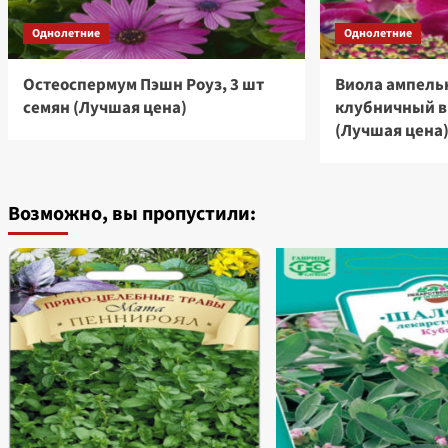
Однолетние
Однолетние
Остеоспермум Пэшн Роуз, 3 шт
Виола ампель
семян (Лучшая цена)
клубничный ви
(Лучшая цена
Возможно, вы пропустили: