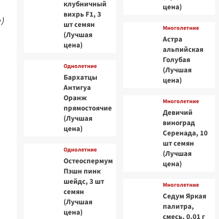
клубничный
цена)
вихрь F1, 3
)
шт семян
Многолетние
(Лучшая
Астра
цена)
альпийская
Голубая
Однолетние
(Лучшая
Бархатцы
цена)
Антигуа
Оранж
Многолетние
прямостоячие
Девичий
(Лучшая
виноград
цена)
Серенада, 10
шт семян
Однолетние
(Лучшая
Остеоспермум
цена)
Пэшн пинк
шейдс, 3 шт
Многолетние
семян
Седум Яркая
(Лучшая
палитра,
цена)
смесь, 0.01 г