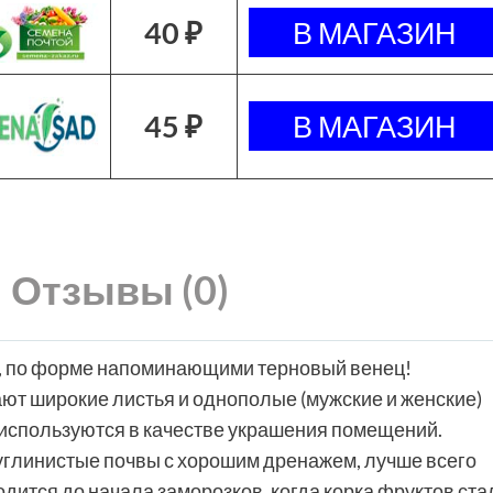
40 ₽
45 ₽
Отзывы (0)
, по форме напоминающими терновый венец!
т широкие листья и однополые (мужские и женские)
 используются в качестве украшения помещений.
глинистые почвы с хорошим дренажем, лучше всего
одится до начала заморозков, когда корка фруктов ста