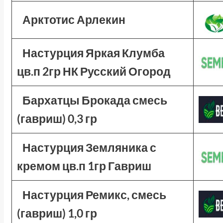
Арктотис Арлекин
Настурция Яркая Клумба
цв.п 2гр НК Русский Огород
Бархатцы Брокада смесь
(гавриш) 0,3 гр
Настурция Земляника с
кремом цв.п 1гр Гавриш
Настурция Ремикс, смесь
(гавриш) 1,0 гр