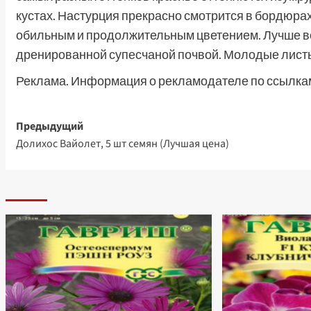
кустах. Настурция прекрасно смотрится в бордюрах
обильным и продолжительным цветением. Лучше все
дренированной супесчаной почвой. Молодые листья
Реклама. Информация о рекламодателе по ссылкам
Навигация
Предыдущий
Долихос Вайолет, 5 шт семян (Лучшая цена)
записи