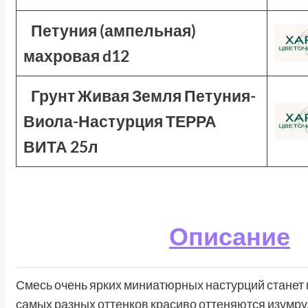
Петуния (ампельная)
махровая d12
Грунт Живая Земля Петуния-
Виола-Настурция ТЕРРА
ВИТА 25л
Описание
Смесь очень ярких миниатюрных настурций стане
самых разных оттенков красиво оттеняются изумр