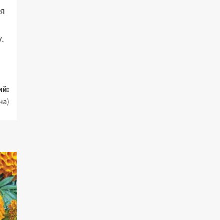
ся
.
ий:
на)