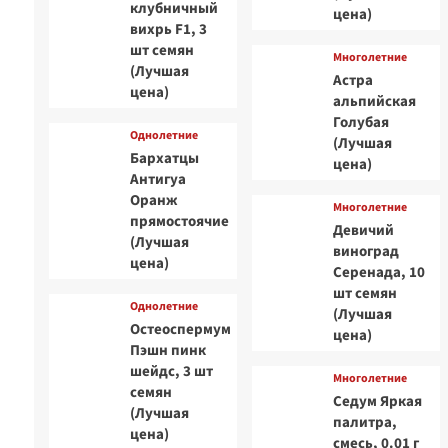
клубничный
цена)
вихрь F1, 3
шт семян
Многолетние
(Лучшая
Астра
цена)
альпийская
Голубая
Однолетние
(Лучшая
Бархатцы
цена)
Антигуа
Оранж
Многолетние
прямостоячие
Девичий
(Лучшая
виноград
цена)
Серенада, 10
шт семян
Однолетние
(Лучшая
Остеоспермум
цена)
Пэшн пинк
шейдс, 3 шт
Многолетние
семян
Седум Яркая
(Лучшая
палитра,
цена)
смесь, 0.01 г