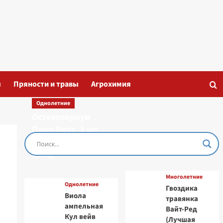
ы
Пряности и травы
Агрохимия
Однолетние
Остеоспермум
Пэшн Роуз, 3 шт
семян (Лучшая
цена)
Многолетние
Однолетние
Гвоздика
Виола
травянка
ампельная
Вайт-Ред
Кул вейв
(Лучшая