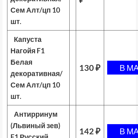
Сем Алт/цп 10
шт.
Капуста
Нагойя F1
Белая
130 ₽
декоративная/
Сем Алт/цп 10
шт.
Антирринум
(Львиный зев)
142 ₽
F1 Русский