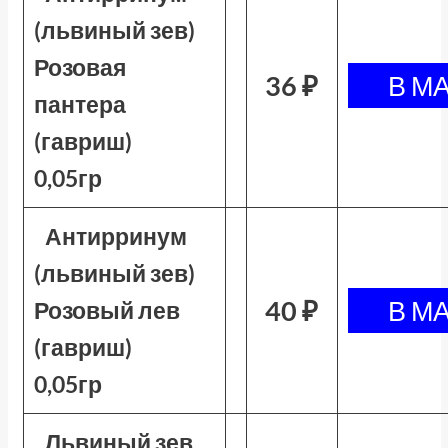
(львиный зев)
Розовая
36 ₽
пантера
(гавриш)
0,05гр
Антирринум
(львиный зев)
40 ₽
Розовый лев
(гавриш)
0,05гр
Львиный зев