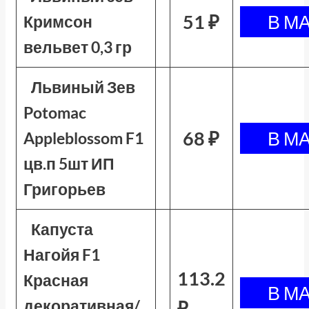
51 ₽
Кримсон
вельвет 0,3 гр
Львиный Зев
Potomac
68 ₽
Appleblossom F1
цв.п 5шт ИП
Григорьев
Капуста
Нагойя F1
113.2
Красная
декоративная/
₽