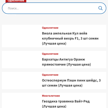
Однолетние
Остеоспермум Пэшн Роуз, 3 шт семян (Лучшая
цена)
Однолетние
Виола ампельная Кул вейв
клубничный вихрь F1, 3 шт семян
(Лучшая цена)
Однолетние
Бархатцы Антигуа Оранж
прямостоячие (Лучшая цена)
Однолетние
Остеоспермум Пэшн пинк шейдс, 3
шт семян (Лучшая цена)
Многолетние
Гвоздика травянка Вайт-Ред
(Лучшая цена)