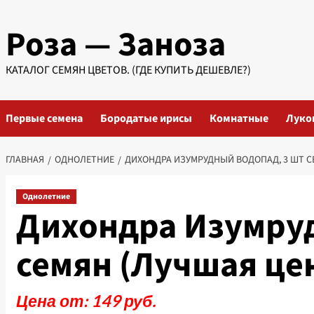
Перейти
Роза — Заноза
к
содержимому
КАТАЛОГ СЕМЯН ЦВЕТОВ. (ГДЕ КУПИТЬ ДЕШЕВЛЕ?)
Первые семена
Бородатые ирисы
Комнатные
Луко
ГЛАВНАЯ
ОДНОЛЕТНИЕ
ДИХОНДРА ИЗУМРУДНЫЙ ВОДОПАД, 3 ШТ С
Однолетние
Дихондра Изумруд
семян (Лучшая це
Цена от: 149 руб.