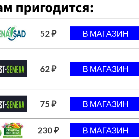
м пригодится:
52 ₽
62 ₽
75 ₽
230 ₽