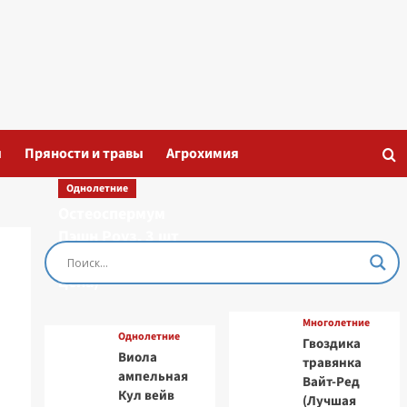
ы
Пряности и травы
Агрохимия
Однолетние
Остеоспермум
Пэшн Роуз, 3 шт
семян (Лучшая
цена)
Многолетние
Однолетние
Гвоздика
Виола
травянка
ампельная
Вайт-Ред
Кул вейв
(Лучшая