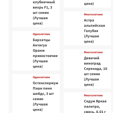
клубничный
цена)
вихрь F1, 3
шт семян
Многолетние
(Лучшая
Астра
цена)
альпийская
Голубая
Однолетние
(Лучшая
Бархатцы
цена)
Антигуа
Оранж
Многолетние
прямостоячие
Девичий
(Лучшая
виноград
цена)
Серенада, 10
шт семян
Однолетние
(Лучшая
Остеоспермум
цена)
Пэшн пинк
шейдс, 3 шт
Многолетние
семян
Седум Яркая
(Лучшая
палитра,
цена)
смесь, 0.01 г