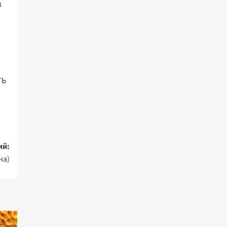
в
ть
ий:
на)