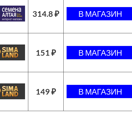
314.8 ₽
151 ₽
149 ₽