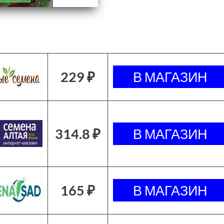
229 ₽
314.8 ₽
165 ₽