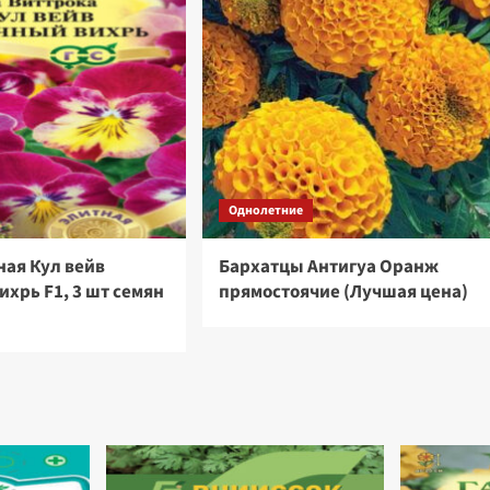
Однолетние
ная Кул вейв
Бархатцы Антигуа Оранж
хрь F1, 3 шт семян
прямостоячие (Лучшая цена)
)