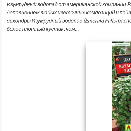
Изумрудный водопад от американской компании P
дополнением любых цветочных композиций и подве
дихондры Изумрудный водопад (Emerald Falls) ра
более плотный кустик, чем…