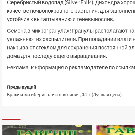
Серебристый водопад (Silver Falls). Дихондра хоро
качестве почвопокровного растения, для заполнен
устойчив к вытаптыванию и теневынослив.
Семена в микрогранулах! Гранулы располагают на 
увлажняют из распылителя. При попадании влаги 
накрывают стеклом для сохранения постоянной вл
дома для последующего выращивания.
Реклама. Информация о рекламодателе по ссылкам
Навигация
Предыдущий
Брахикома иберисолистная синяя, 0.2 г (Лучшая цена)
записи