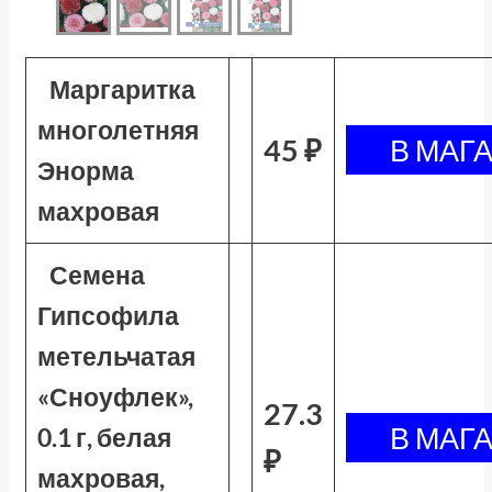
Маргаритка
многолетняя
45 ₽
Энорма
махровая
Семена
Гипсофила
метельчатая
«Сноуфлек»,
27.3
0.1 г, белая
₽
махровая,