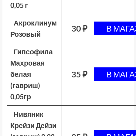
0,05 г
Акроклинум
30 ₽
Розовый
Гипсофила
Махровая
35 ₽
белая
(гавриш)
0,05гр
Нивяник
Крейзи Дейзи