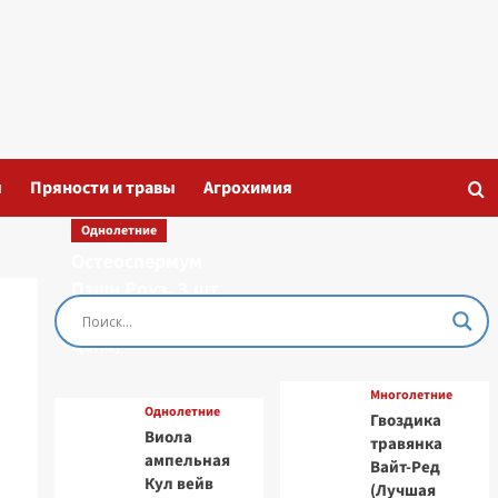
ы
Пряности и травы
Агрохимия
Однолетние
Остеоспермум
Пэшн Роуз, 3 шт
семян (Лучшая
цена)
Многолетние
Однолетние
Гвоздика
Виола
травянка
ампельная
Вайт-Ред
Кул вейв
(Лучшая