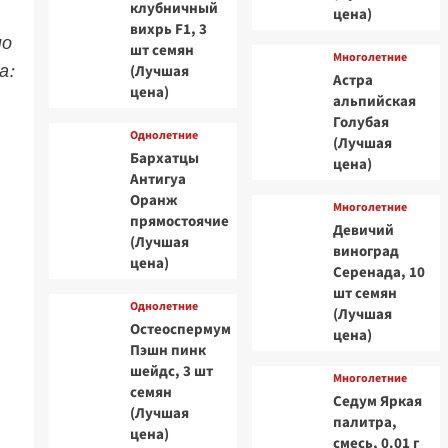
клубничный
цена)
вихрь F1, 3
по
шт семян
Многолетние
а:
(Лучшая
Астра
цена)
альпийская
Голубая
Однолетние
(Лучшая
Бархатцы
цена)
Антигуа
Оранж
Многолетние
прямостоячие
Девичий
(Лучшая
виноград
цена)
Серенада, 10
шт семян
Однолетние
(Лучшая
Остеоспермум
цена)
Пэшн пинк
шейдс, 3 шт
Многолетние
семян
Седум Яркая
(Лучшая
палитра,
цена)
смесь, 0.01 г