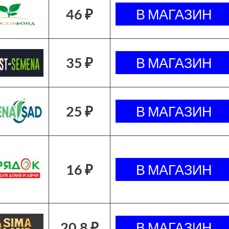
46 ₽
35 ₽
25 ₽
16 ₽
20.8 ₽