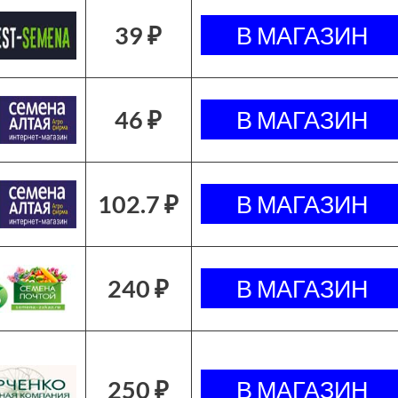
39 ₽
46 ₽
102.7 ₽
240 ₽
250 ₽