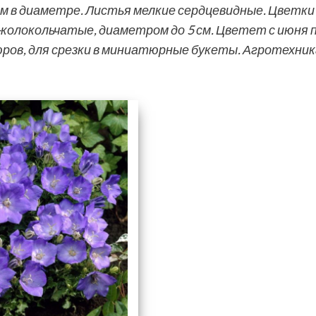
см в диаметре. Листья мелкие сердцевидные. Цветки
-колокольчатые, диаметром до 5 см. Цветет с июня 
ров, для срезки в миниатюрные букеты. Агротехник