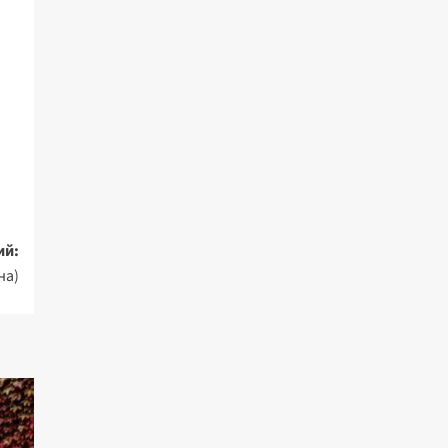
ий:
на)