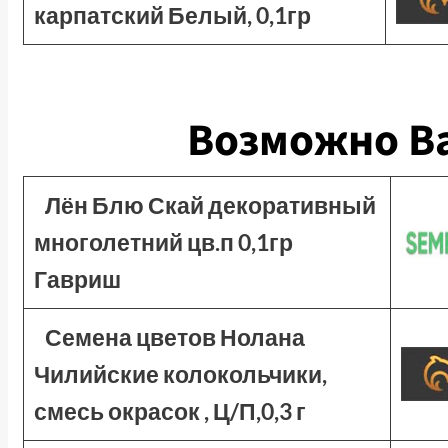
карпатский Белый, 0,1гр
Возможно Ва
Лён Блю Скай декоративный
многолетний цв.п 0,1гр
Гавриш
Семена цветов Нолана
Чилийские колокольчики,
смесь окрасок , Ц/П,0,3 г