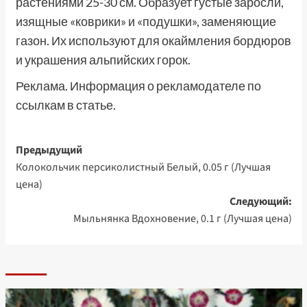
растениями 25-30 см. Образует густые заросли,
изящные «коври­ки» и «подушки», заменяющие
газон. Их используют для окаймления бордюров
и украшения альпийских горок.
Реклама. Информация о рекламодателе по
ссылкам в статье.
Навигация
Предыдущий
Колокольчик персиколистный Белый, 0.05 г (Лучшая
записи
цена)
Следующий:
Мыльнянка Вдохновение, 0.1 г (Лучшая цена)