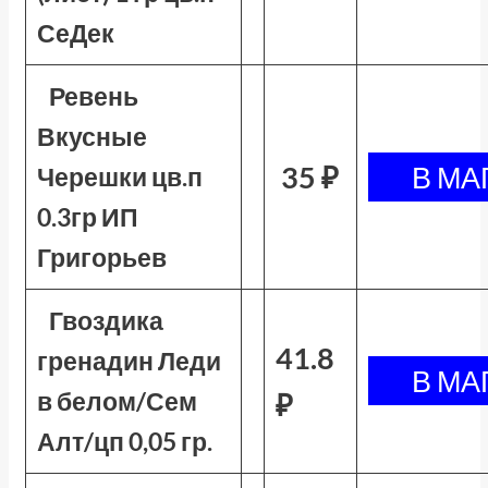
СеДек
Ревень
Вкусные
35 ₽
Черешки цв.п
0.3гр ИП
Григорьев
Гвоздика
41.8
гренадин Леди
в белом/Сем
₽
Алт/цп 0,05 гр.