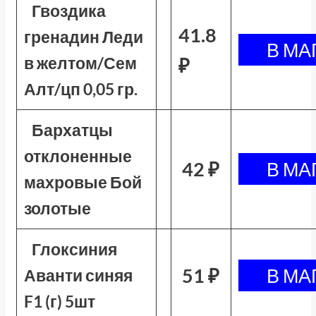
Гвоздика
41.8
гренадин Леди
в желтом/Сем
₽
Алт/цп 0,05 гр.
Бархатцы
отклоненные
42 ₽
махровые Бой
золотые
Глоксиния
51 ₽
Аванти синяя
F1 (г) 5шт