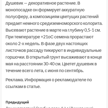
Душевик — декоративное растение. В
монопосадке он формирует аккуратную
полусферу, а композициям цветущих растений
придает немного средиземноморского колорита.
Высевают растение в марте на глубину 0,5-1 см.
При температуре +21оС семена прорастают
около 2-х недель. В фазе двух настоящих
листочков рассаду пикируют в индивидуальные
горшочки. В открытый грунт высаживают в конце
мая на расстоянии 30-40 см. Цветет душевик в
течение всего лета, с июня по сентябрь.
Реклама. Информация о рекламодателе по
ссылкам в статье.
Навигация
Предыдущий