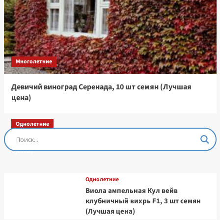
Многолетние
Девичий виноград Серенада, 10 шт семян (Лучшая
цена)
Однолетние
Остеоспермум Пэшн Роуз, 3 шт семян (Лучшая
цена)
Однолетние
Виола ампельная Кул вейв
клубничный вихрь F1, 3 шт семян
(Лучшая цена)