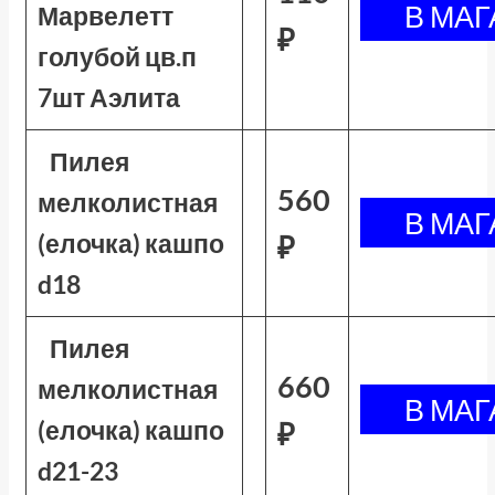
Марвелетт
₽
голубой цв.п
7шт Аэлита
Пилея
560
мелколистная
(елочка) кашпо
₽
d18
Пилея
660
мелколистная
(елочка) кашпо
₽
d21-23