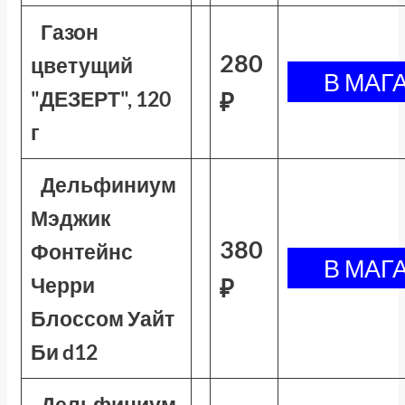
Газон
280
цветущий
"ДЕЗЕРТ", 120
₽
г
Дельфиниум
Мэджик
380
Фонтейнс
Черри
₽
Блоссом Уайт
Би d12
Дельфиниум