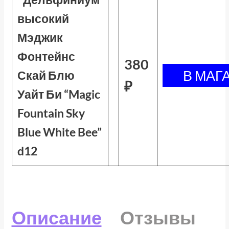
высокий
Мэджик
Фонтейнс
380
Скай Блю
₽
Уайт Би “Magic
Fountain Sky
Blue White Bee”
d12
Описание
Отзывы