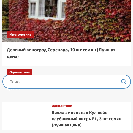
Многолетние
Девичий виноград Серенада, 10 шт семян (Лучшая
цена)
Однолетние
Остеоспермум Пэшн Роуз, 3 шт семян (Лучшая
цена)
Однолетние
Виола ампельная Кул вейв
клубничный вихрь F1, 3 шт семян
(Лучшая цена)