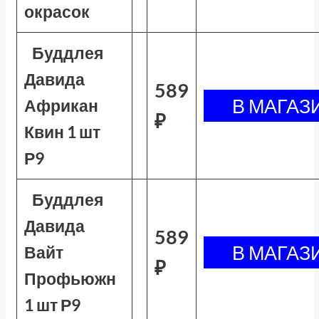
окрасок
Буддлея
Давида
589
Африкан
₽
Квин 1 шт
Р9
Буддлея
Давида
589
Вайт
₽
Профьюжн
1 шт Р9