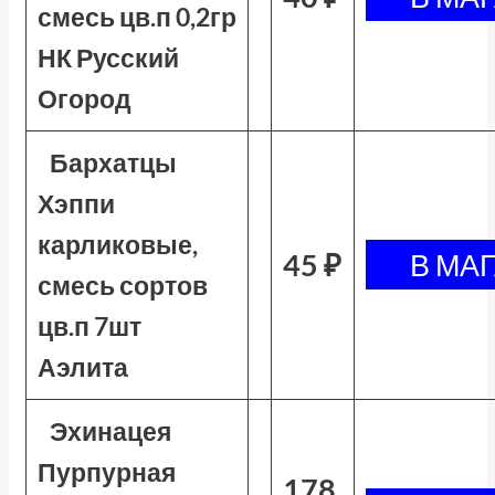
смесь цв.п 0,2гр
НК Русский
Огород
Бархатцы
Хэппи
карликовые,
45 ₽
смесь сортов
цв.п 7шт
Аэлита
Эхинацея
Пурпурная
178