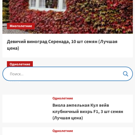
Многолетние
Девичий виноград Серенада, 10 шт семян (Лучшая
цена)
Однолетние
Остеоспермум Пэшн Роуз, 3 шт семян (Лучшая
цена)
Однолетние
Виола ампельная Кул вейв
клубничный вихрь F1, 3 шт семян
(Лучшая цена)
Однолетние