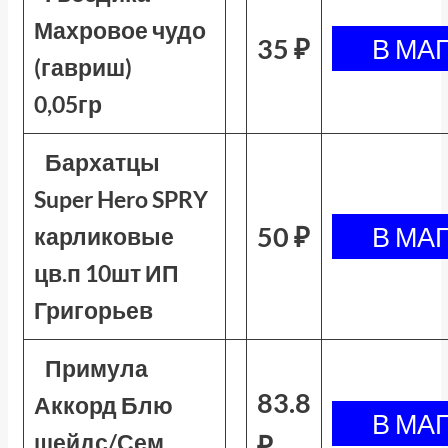
Махровое чудо
35 ₽
(гавриш)
0,05гр
Бархатцы
Super Hero SPRY
50 ₽
карликовые
цв.п 10шт ИП
Григорьев
Примула
83.8
Аккорд Блю
шейдс/Сем
₽