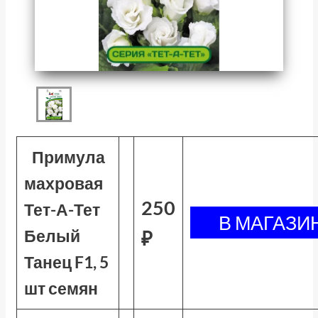
Примула
махровая
250
Тет-А-Тет
Белый
₽
Танец F1, 5
шт семян