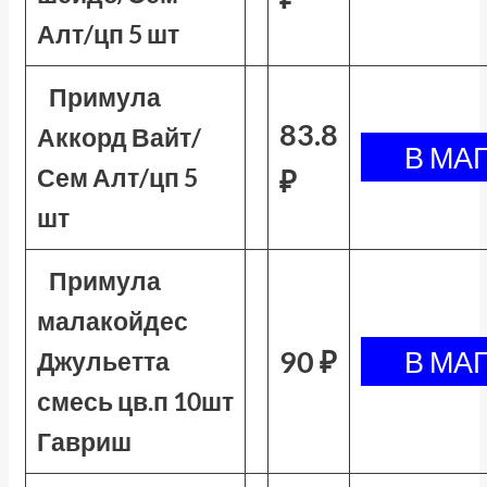
Алт/цп 5 шт
Примула
83.8
Аккорд Вайт/
Сем Алт/цп 5
₽
шт
Примула
малакойдес
90 ₽
Джульетта
смесь цв.п 10шт
Гавриш