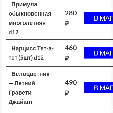
Примула
280
обыкновенная
многолетняя
₽
d12
460
Нарцисс Тет-а-
тет (5шт) d12
₽
Белоцветник
490
— Летний
Гравети
₽
Джайант