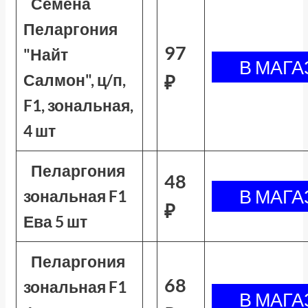
Семена
Пеларгония
97
"Найт
Салмон", ц/п,
₽
F1, зональная,
4 шт
Пеларгония
48
зональная F1
₽
Ева 5 шт
Пеларгония
68
зональная F1