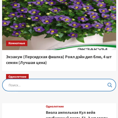
Комнатные
Экзакум (Персидская фиалка) Роял дэйн дип блю, 4 шт
семян (Лучшая цена)
Однолетние
Остеоспермум Пэшн Роуз, 3 шт семян (Лучшая
цена)
Однолетние
Виола ампельная Кул вейв