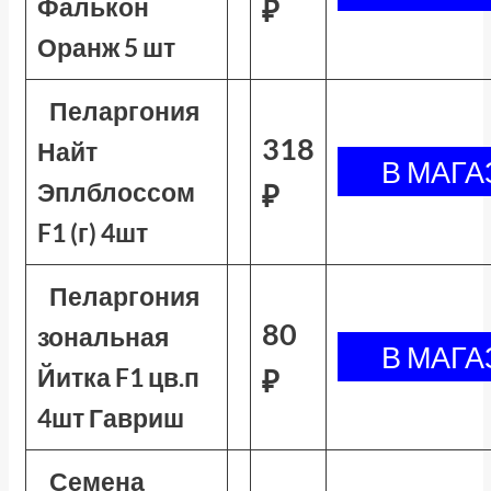
Фалькон
₽
Оранж 5 шт
Пеларгония
318
Найт
Эплблоссом
₽
F1 (г) 4шт
Пеларгония
80
зональная
Йитка F1 цв.п
₽
4шт Гавриш
Семена