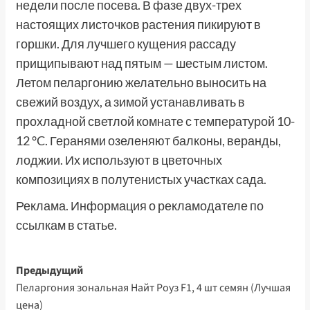
недели после посева. В фазе двух-трех
настоящих листочков растения пикируют в
горшки. Для лучшего кущения рассаду
прищипывают над пятым — шестым листом.
Летом пеларгонию желательно выносить на
свежий воздух, а зимой устанавливать в
прохладной светлой комнате с температурой 10-
12 °C. Геранями озеленяют балконы, веранды,
лоджии. Их используют в цветочных
композициях в полутенистых участках сада.
Реклама. Информация о рекламодателе по
ссылкам в статье.
Навигация
Предыдущий
Пеларгония зональная Найт Роуз F1, 4 шт семян (Лучшая
записи
цена)