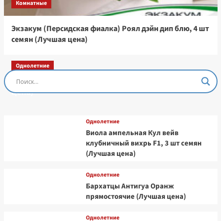
Комнатные
Экзакум (Персидская фиалка) Роял дэйн дип блю, 4 шт
семян (Лучшая цена)
Однолетние
Остеоспермум Пэшн Роуз, 3 шт семян (Лучшая
цена)
Однолетние
Виола ампельная Кул вейв
клубничный вихрь F1, 3 шт семян
(Лучшая цена)
Однолетние
Бархатцы Антигуа Оранж
прямостоячие (Лучшая цена)
Однолетние