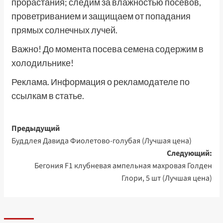
прорастания; следим за влажностью посевов,
проветриванием и защищаем от попадания
прямых солнечных лучей.
Важно! До момента посева семена содержим в
холодильнике!
Реклама. Информация о рекламодателе по
ссылкам в статье.
Навигация
Предыдущий
Буддлея Давида Фиолетово-голубая (Лучшая цена)
записи
Следующий:
Бегония F1 клубневая ампельная махровая Голден
Глори, 5 шт (Лучшая цена)