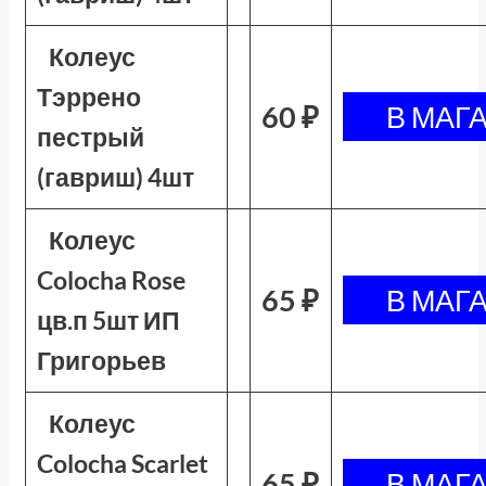
Колеус
Тэррено
60 ₽
пестрый
(гавриш) 4шт
Колеус
Colocha Rose
65 ₽
цв.п 5шт ИП
Григорьев
Колеус
Colocha Scarlet
65 ₽