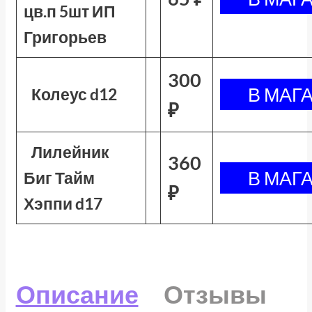
цв.п 5шт ИП
Григорьев
300
Колеус d12
₽
Лилейник
360
Биг Тайм
₽
Хэппи d17
Описание
Отзывы