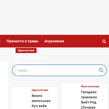
ы
Пряности и травы
Агрохимия
Однолетние
Остеоспермум
Пэшн Роуз, 3 шт
семян (Лучшая
цена)
Многолетние
Однолетние
Гвоздика
Виола
травянка
ампельная
Вайт-Ред
Кул вейв
(Лучшая