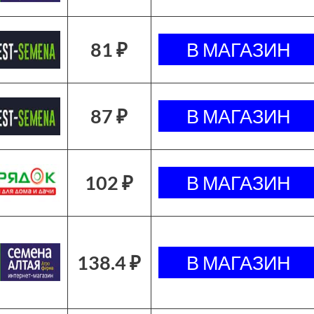
81 ₽
87 ₽
102 ₽
138.4 ₽