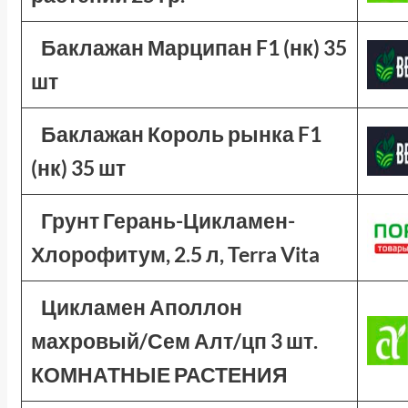
Баклажан Марципан F1 (нк) 35
шт
Баклажан Король рынка F1
(нк) 35 шт
Грунт Герань-Цикламен-
Хлорофитум, 2.5 л, Terra Vita
Цикламен Аполлон
махровый/Сем Алт/цп 3 шт.
КОМНАТНЫЕ РАСТЕНИЯ