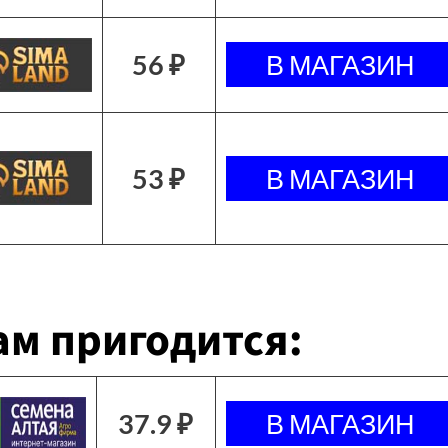
56 ₽
53 ₽
м пригодится:
37.9 ₽