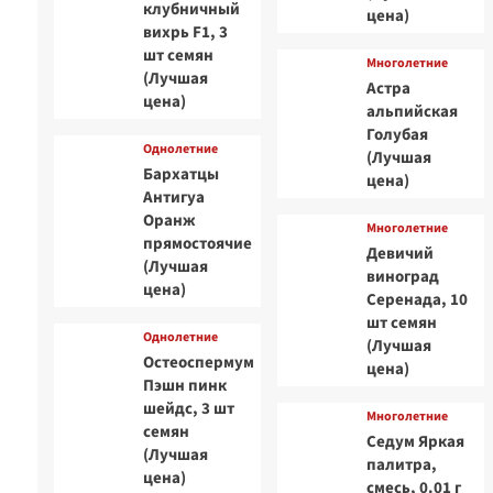
клубничный
цена)
вихрь F1, 3
шт семян
Многолетние
(Лучшая
Астра
цена)
альпийская
Голубая
Однолетние
(Лучшая
Бархатцы
цена)
Антигуа
Оранж
Многолетние
прямостоячие
Девичий
(Лучшая
виноград
цена)
Серенада, 10
шт семян
Однолетние
(Лучшая
Остеоспермум
цена)
Пэшн пинк
шейдс, 3 шт
Многолетние
семян
Седум Яркая
(Лучшая
палитра,
цена)
смесь, 0.01 г