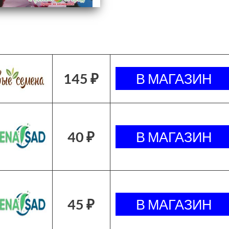
145 ₽
40 ₽
45 ₽