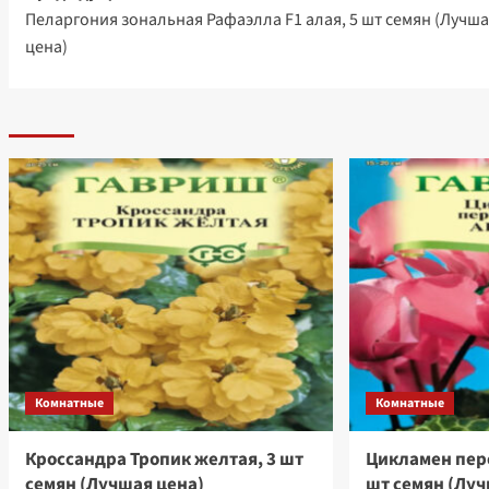
Пеларгония зональная Рафаэлла F1 алая, 5 шт семян (Лучша
записи
цена)
Комнатные
Комнатные
Кроссандра Тропик желтая, 3 шт
Цикламен пер
семян (Лучшая цена)
шт семян (Луч