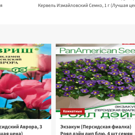
я
Кервель Измайловский Семко, 1 г (Лучшая це
Комнатные
сидский Аврора, 3
Экзакум (Персидская фиалка)
шая цена)
Роял дэйн дип блю, 4 шт семян