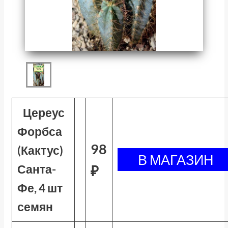
Цереус
Форбса
98
(Кактус)
Санта-
₽
Фе, 4 шт
семян