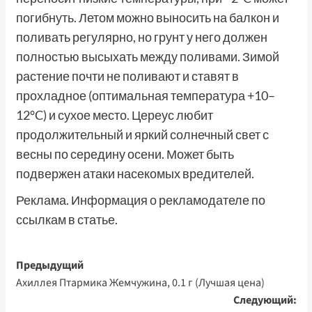
погибнуть. Летом можно выносить на балкон и
поливать регулярно, но грунт у него должен
полностью высыхать между поливами. Зимой
растение почти не поливают и ставят в
прохладное (оптимальная температура +10–
12°C) и сухое место. Цереус любит
продолжительный и яркий солнечный свет с
весны по середину осени. Может быть
подвержен атаки насекомых вредителей.
Реклама. Информация о рекламодателе по
ссылкам в статье.
Навигация
Предыдущий
Ахиллея Птармика Жемчужина, 0.1 г (Лучшая цена)
записи
Следующий: