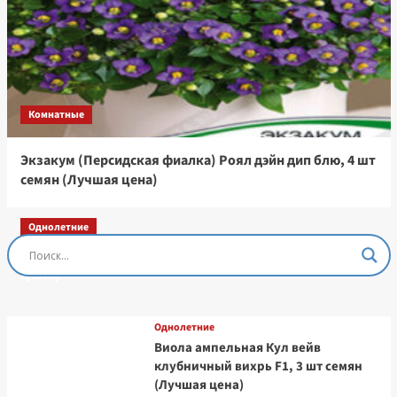
Комнатные
Экзакум (Персидская фиалка) Роял дэйн дип блю, 4 шт
семян (Лучшая цена)
Однолетние
Остеоспермум Пэшн Роуз, 3 шт семян (Лучшая
цена)
Однолетние
Виола ампельная Кул вейв
клубничный вихрь F1, 3 шт семян
(Лучшая цена)