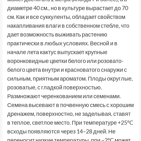
диаметре 40 см., но в культуре вырастает до 70
см. Как и все суккуленты, обладает свойством
накапливания влаги в собственном стебле, что
дает возможность выживать растению
практически в любых условиях. Весной и в
начале лета кактус выпускает крупные
воронковидные цветки белого или розовато-
белого цвета внутри и красноватого снаружи с
сильным, приятным ароматом. Плоды округлые,
розоватые, с гладкой поверхностью.
Размножают черенкованием или семенами.
Семена высевают в почвенную смесь с хорошим
дренажем, поверхностно, не заделывая, ставят
в теплое, светлое место. При температуре +25°C
всходы появляются через 14–28 дней. Не
переносит низкие температуры, при –2°C может