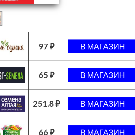
97 ₽
65 ₽
251.8 ₽
66 ₽