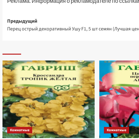
Реклама. Информация о рекламодателе по ссылкам
Навигация
Предыдущий
Перец острый декоративный Ушу F1, 5 шт семян (Лучшая цен
записи
Комнатные
Комнатные