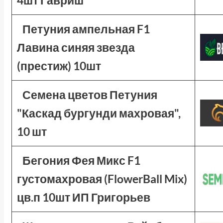
4шт Гавриш
Петуния ампельная F1
Лавина синяя звезда
(престиж) 10шт
Семена цветов Петуния
"Каскад бургунди махровая",
10 шт
Бегония Фея Микс F1
густомахровая (FlowerBall Mix)
цв.п 10шт ИП Григорьев