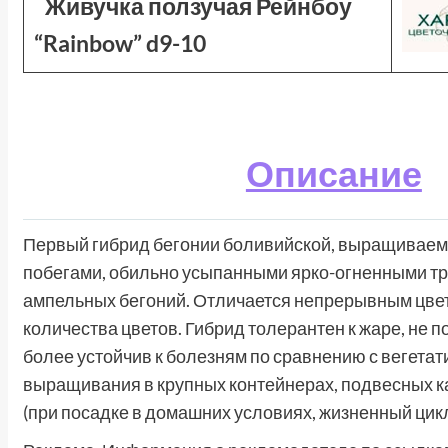
Живучка ползучая Рейнбоу
“Rainbow” d9-10
Описание
Первый гибрид бегонии боливийской, выращиваемы
побегами, обильно усыпанными ярко-огненными тр
ампельных бегоний. Отличается непрерывным цвет
количества цветов. Гибрид толерантен к жаре, не 
более устойчив к болезням по сравнению с вегет
выращивания в крупных контейнерах, подвесных ка
(при посадке в домашних условиях, жизненный цик