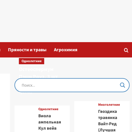
ы
Пряности и травы
Агрохимия
Однолетние
Остеоспермум
Пэшн Роуз, 3 шт
семян (Лучшая
цена)
Многолетние
Однолетние
Гвоздика
Виола
травянка
ампельная
Вайт-Ред
Кул вейв
(Лучшая