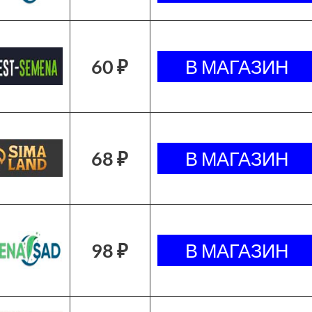
60 ₽
68 ₽
98 ₽