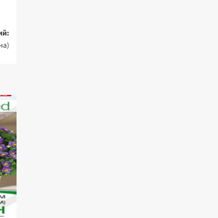
ий:
на)