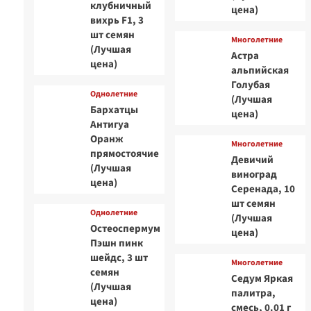
клубничный
цена)
вихрь F1, 3
шт семян
Многолетние
(Лучшая
Астра
цена)
альпийская
Голубая
Однолетние
(Лучшая
Бархатцы
цена)
Антигуа
Оранж
Многолетние
прямостоячие
Девичий
(Лучшая
виноград
цена)
Серенада, 10
шт семян
Однолетние
(Лучшая
Остеоспермум
цена)
Пэшн пинк
шейдс, 3 шт
Многолетние
семян
Седум Яркая
(Лучшая
палитра,
цена)
смесь, 0.01 г