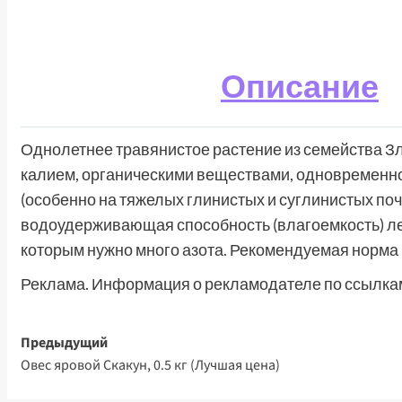
Описание
Однолетнее травянистое растение из семейства Зл
калием, органическими веществами, одновременно
(особенно на тяжелых глинистых и суглинистых поч
водоудерживающая способность (влагоемкость) ле
которым нужно много азота. Рекомендуемая норма в
Реклама. Информация о рекламодателе по ссылкам
Навигация
Предыдущий
Овес яровой Скакун, 0.5 кг (Лучшая цена)
записи