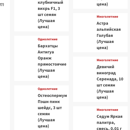
клубничный
ет
цена)
вихрь F1, 3
шт семян
Многолетние
(Лучшая
Астра
цена)
альпийская
Голубая
Однолетние
(Лучшая
Бархатцы
цена)
Антигуа
Оранж
Многолетние
прямостоячие
Девичий
(Лучшая
виноград
цена)
Серенада, 10
шт семян
Однолетние
(Лучшая
Остеоспермум
цена)
Пэшн пинк
шейдс, 3 шт
Многолетние
семян
Седум Яркая
(Лучшая
палитра,
цена)
смесь, 0.01 г