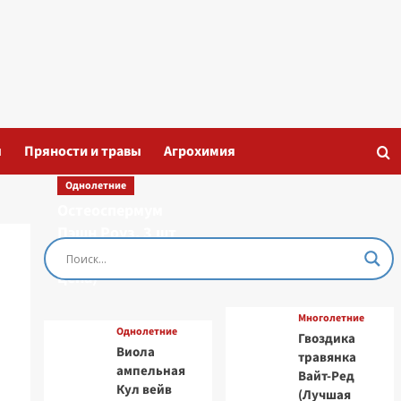
ы
Пряности и травы
Агрохимия
Однолетние
Остеоспермум
Пэшн Роуз, 3 шт
семян (Лучшая
цена)
Многолетние
Однолетние
Гвоздика
Виола
травянка
ампельная
Вайт-Ред
Кул вейв
(Лучшая