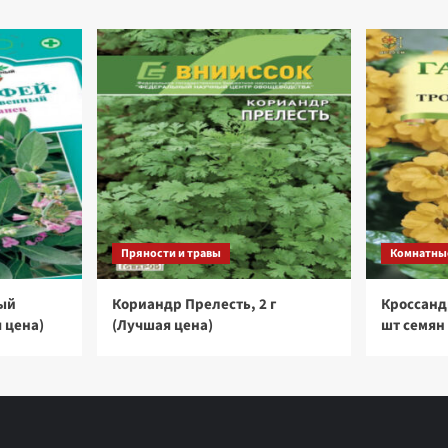
Пряности и травы
Комнатны
ый
Кориандр Прелесть, 2 г
Кроссанд
я цена)
(Лучшая цена)
шт семян