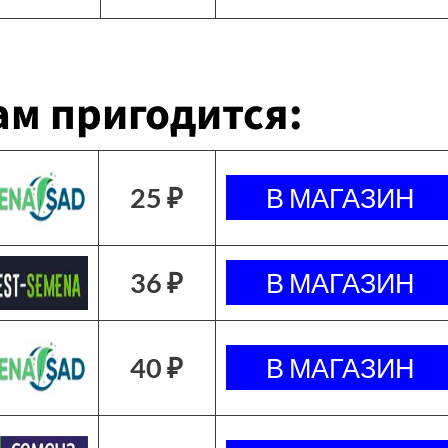
м пригодится:
25 ₽
36 ₽
40 ₽