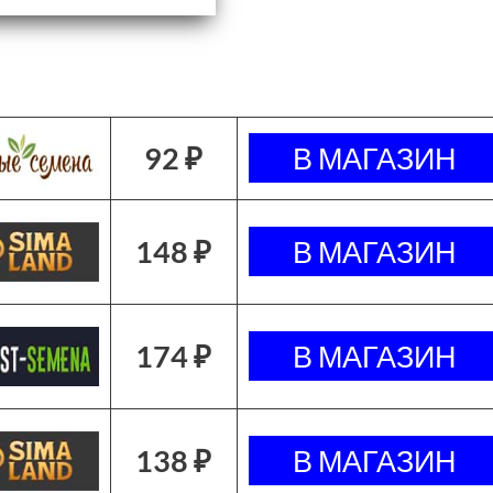
92 ₽
148 ₽
174 ₽
138 ₽