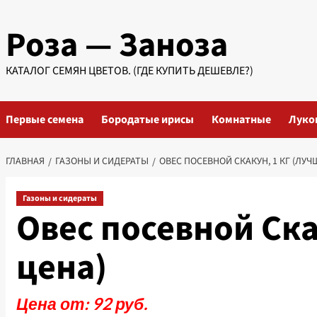
Перейти
Роза — Заноза
к
содержимому
КАТАЛОГ СЕМЯН ЦВЕТОВ. (ГДЕ КУПИТЬ ДЕШЕВЛЕ?)
Первые семена
Бородатые ирисы
Комнатные
Луко
ГЛАВНАЯ
ГАЗОНЫ И СИДЕРАТЫ
ОВЕС ПОСЕВНОЙ СКАКУН, 1 КГ (ЛУЧ
Газоны и сидераты
Овес посевной Ска
цена)
Цена от: 92 руб.