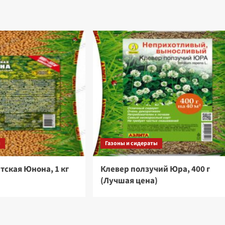
ы
Газоны и сидераты
тская Юнона, 1 кг
Клевер ползучий Юра, 400 г
)
(Лучшая цена)