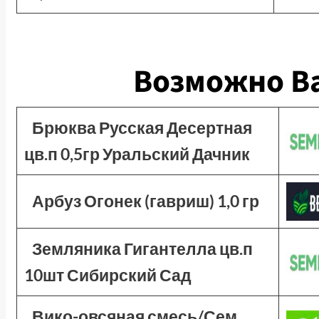
Возможно Ва
Брюква Русская Десертная
цв.п 0,5гр Уральский Дачник
Арбуз Огонек (гавриш) 1,0 гр
Земляника Гигантелла цв.п
10шт Сибирский Сад
Вико-овсяная смесь/Сем