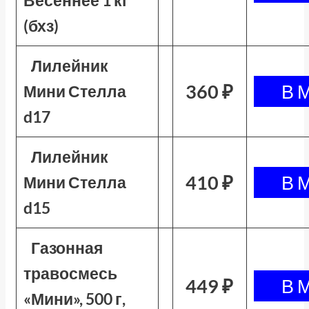
Весеннее 1 кг
(бхз)
Лилейник
360 ₽
Мини Стелла
d17
Лилейник
410 ₽
Мини Стелла
d15
Газонная
травосмесь
449 ₽
«Мини», 500 г,