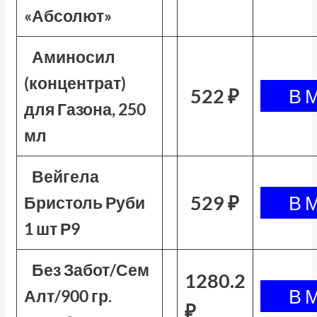
«Абсолют»
Аминосил
(концентрат)
522 ₽
для Газона, 250
мл
Вейгела
529 ₽
Бристоль Руби
1 шт Р9
Без Забот/Сем
1280.2
Алт/900 гр.
₽