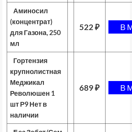
Аминосил
(концентрат)
522 ₽
для Газона, 250
мл
Гортензия
крупнолистная
Меджикал
689 ₽
Революшен 1
шт Р9 Нет в
наличии