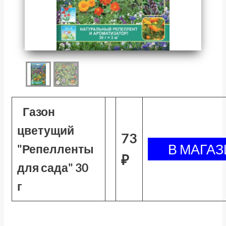
Газон
цветущий
73
"Репелленты
₽
для сада" 30
г