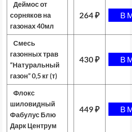
Деймос от
264 ₽
сорняков на
газонах 40мл
Смесь
газонных трав
430 ₽
“Натуральный
газон” 0,5 кг (т)
Флокс
шиловидный
449 ₽
Фабулус Блю
Дарк Центрум